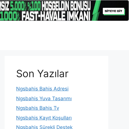
Son Yazılar
Ngsbahis Bahis Adresi
Ngsbahis Yuva Tasarımı
Ngsbahis Bahis Tv
Ngsbahis Kayıt Koşulları
Ngsbahis Sürekli Destek