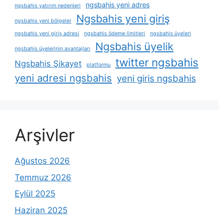
ngsbahis yeni adres
ngsbahis yatırım nedenleri
Ngsbahis yeni giriş
ngsbahis yeni bölgeler
ngsbahis yeni giriş adresi
ngsbahis ödeme limitleri
ngsbahis üyeleri
Ngsbahis üyelik
ngsbahis üyelerinin avantajları
twitter ngsbahis
Ngsbahis Şikayet
platformu
yeni adresi ngsbahis
yeni giris ngsbahis
Arşivler
Ağustos 2026
Temmuz 2026
Eylül 2025
Haziran 2025