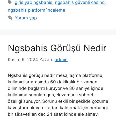
Etiketler
giris yap ngsbahis
,
ngsbahis güvenli casino
,
ngsbahis platform i̇nceleme
Yorum yap
Ngsbahis Görüşü Nedir
Kasım 9, 2024
Yazarı:
admin
Ngsbahis görüşü nedir mesajlaşma platformu,
kullanıcılar arasında 60 dakikalık bir zaman
diliminde bağlantı kuruyor ve 30 saniye içinde
kullanıma sunulan gerçek zamanlı sohbet
özelliği sunuyor. Sorunu etkili bir şekilde çözüme
kavuşturmak ve ortadan kaldırmak için herhangi
bir şikayeti en geç 24 saat içinde ele almayı