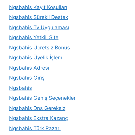
Ngsbahis Kayıt Koşulları
Ngsbahis Sürekli Destek
Ngsbahis Tv Uygulaması
Ngsbahis Yetkili Site
Ngsbahis Ücretsiz Bonus
Ngsbahis Üyelik İşlemi
Ngsbahis Adresi
Ngsbahis Giriş
Ngsbahis
Ngsbahis Geniş Seçenekler
Ngsbahis Dns Gereksiz
Ngsbahis Ekstra Kazanç
Ngsbahis Türk Pazarı