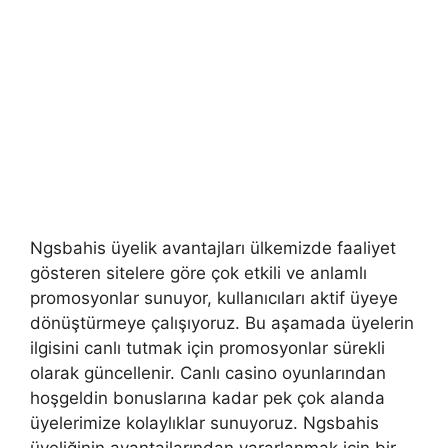
Ngsbahis üyelik avantajları ülkemizde faaliyet
gösteren sitelere göre çok etkili ve anlamlı
promosyonlar sunuyor, kullanıcıları aktif üyeye
dönüştürmeye çalışıyoruz. Bu aşamada üyelerin
ilgisini canlı tutmak için promosyonlar sürekli
olarak güncellenir. Canlı casino oyunlarından
hoşgeldin bonuslarına kadar pek çok alanda
üyelerimize kolaylıklar sunuyoruz. Ngsbahis