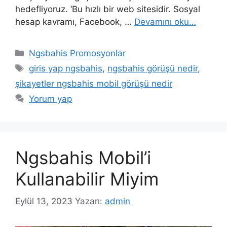
hedefliyoruz. ‘Bu hızlı bir web sitesidir. Sosyal
hesap kavramı, Facebook, …
Devamını oku…
Kategoriler
Ngsbahis Promosyonlar
Etiketler
giris yap ngsbahis
,
ngsbahis görüşü nedir
,
şikayetler ngsbahis mobil görüşü nedir
Yorum yap
Ngsbahis Mobil’i
Kullanabilir Miyim
Eylül 13, 2023
Yazarı:
admin