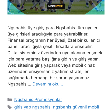
Ngsbahis üye giriş para Ngsbahis tüm üyeleri,
üye girişleri aracılığıyla para yatırabilirler.
Finansal programın her üyesi, özel bir kullanıcı
paneli aracılığıyla çeşitli fırsatlara erişebilir.
Dijital sisteminiz üzerinden üye alanına erişmek
için para yatırma başlığına gidin ve giriş yapın.
Web sitesine giriş yaparak veya mobil cihaz
üzerinden erişiyorsanız yatırım stratejileri
sağlamada herhangi bir sorun yaşanmaz.
Ngsbahis …
Devamını oku…
Kategoriler
Ngsbahis Promosyonlar
Etiketler
giris yap ngsbahis
,
ngsbahis güvenli mobil