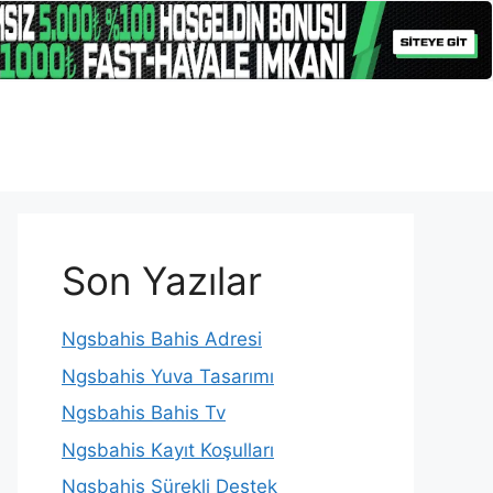
Son Yazılar
Ngsbahis Bahis Adresi
Ngsbahis Yuva Tasarımı
Ngsbahis Bahis Tv
Ngsbahis Kayıt Koşulları
Ngsbahis Sürekli Destek