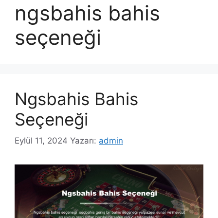
ngsbahis bahis
seçeneği
Ngsbahis Bahis
Seçeneği
Eylül 11, 2024
Yazarı:
admin