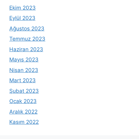
Ekim 2023
Eylül 2023
Ağustos 2023
Temmuz 2023
Haziran 2023
Mayıs 2023
Nisan 2023
Mart 2023
Şubat 2023
Ocak 2023
Aralık 2022
Kasım 2022