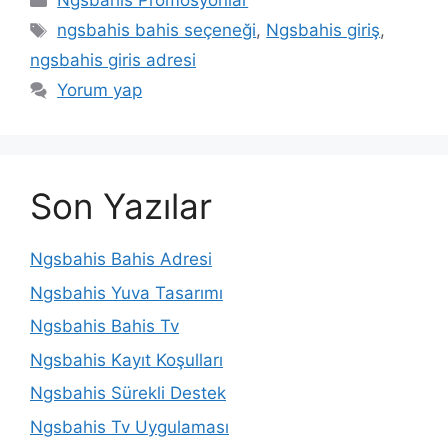
Ngsbahis Promosyonlar
Etiketler
ngsbahis bahis seçeneği
,
Ngsbahis giriş
,
ngsbahis giris adresi
Yorum yap
Son Yazılar
Ngsbahis Bahis Adresi
Ngsbahis Yuva Tasarımı
Ngsbahis Bahis Tv
Ngsbahis Kayıt Koşulları
Ngsbahis Sürekli Destek
Ngsbahis Tv Uygulaması