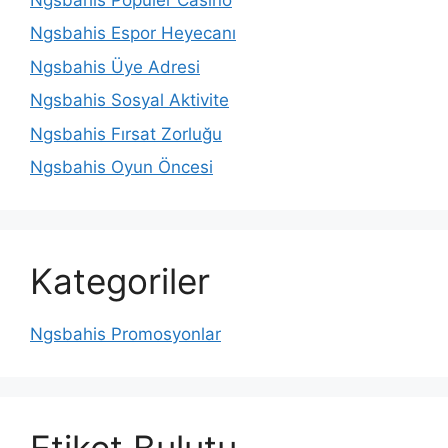
Ngsbahis Espor Heyecanı
Ngsbahis Üye Adresi
Ngsbahis Sosyal Aktivite
Ngsbahis Fırsat Zorluğu
Ngsbahis Oyun Öncesi
Kategoriler
Ngsbahis Promosyonlar