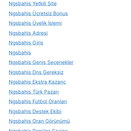
Ngsbahis Yetkili Site
Ngsbahis Ücretsiz Bonus
Ngsbahis Üyelik İşlemi
Ngsbahis Adresi
Ngsbahis Giriş
Ngsbahis
Ngsbahis Geniş Seçenekler
Ngsbahis Dns Gereksiz
Ngsbahis Ekstra Kazanç
Ngsbahis Türk Pazarı
Ngsbahis Futbol Oranları
Ngsbahis Destek Ekibi
Ngsbahis Oran Görünümü
Ngsbahis Popüler Casino