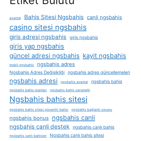
Etiket Bulutu
Bahis Sitesi Ngsbahis
canli ngsbahis
avantaj
casino sitesi ngsbahis
giris adresi ngsbahis
giris ngsbahis
giris yap ngsbahis
güncel adresi ngsbahis
kayit ngsbahis
ngsbahis adres
mobil ngsbahis
Ngsbahis Adres Değişikliği
ngsbahis adres güncellemeleri
ngsbahis adresi
ngsbahis bahis
ngsbahis avantaj
ngsbahis bahis oranları
ngsbahis bahis seçeneği
Ngsbahis bahis sitesi
ngsbahis bahis sitesi güvenilir bahsi
ngsbahis bağlantı sorunu
ngsbahis canli
ngsbahis bonus
ngsbahis canli destek
ngsbahis canlı bahis
Ngsbahis canlı bahis sitesi
ngsbahis canlı bahisler