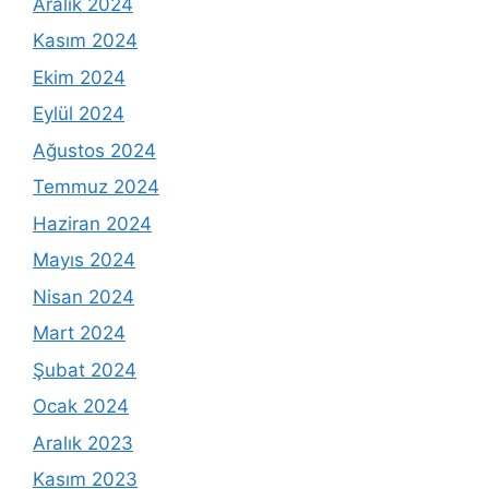
Aralık 2024
Kasım 2024
Ekim 2024
Eylül 2024
Ağustos 2024
Temmuz 2024
Haziran 2024
Mayıs 2024
Nisan 2024
Mart 2024
Şubat 2024
Ocak 2024
Aralık 2023
Kasım 2023