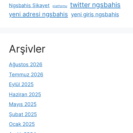
twitter ngsbahis
Ngsbahis Şikayet
platformu
yeni adresi ngsbahis
yeni giris ngsbahis
Arşivler
Ağustos 2026
Temmuz 2026
Eylül 2025
Haziran 2025
Mayıs 2025
Şubat 2025
Ocak 2025