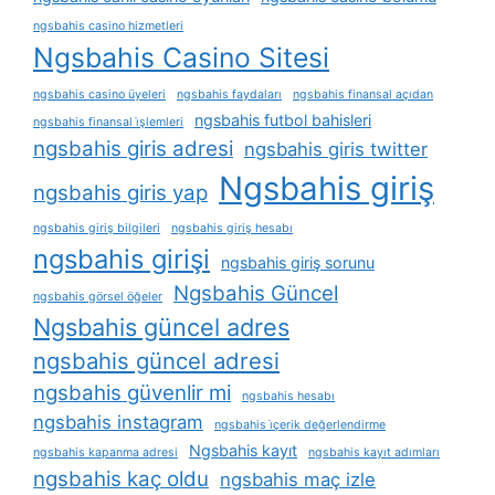
ngsbahis casino hizmetleri
Ngsbahis Casino Sitesi
ngsbahis casino üyeleri
ngsbahis faydaları
ngsbahis finansal açıdan
ngsbahis futbol bahisleri
ngsbahis finansal i̇şlemleri
ngsbahis giris adresi
ngsbahis giris twitter
Ngsbahis giriş
ngsbahis giris yap
ngsbahis giriş bilgileri
ngsbahis giriş hesabı
ngsbahis girişi
ngsbahis giriş sorunu
Ngsbahis Güncel
ngsbahis görsel öğeler
Ngsbahis güncel adres
ngsbahis güncel adresi
ngsbahis güvenlir mi
ngsbahis hesabı
ngsbahis instagram
ngsbahis i̇çerik değerlendirme
Ngsbahis kayıt
ngsbahis kapanma adresi
ngsbahis kayıt adımları
ngsbahis kaç oldu
ngsbahis maç izle