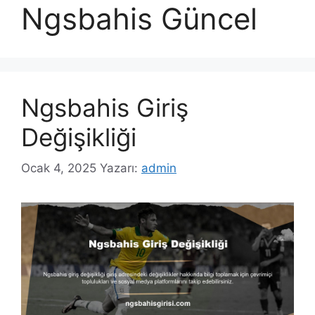
Ngsbahis Güncel
Ngsbahis Giriş
Değişikliği
Ocak 4, 2025
Yazarı:
admin