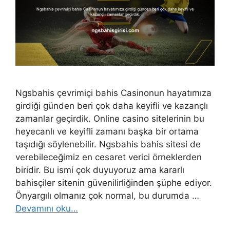
Ngsbahis çevrimiçi bahis Casinonun hayatımıza
girdiği günden beri çok daha keyifli ve kazançlı
zamanlar geçirdik. Online casino sitelerinin bu
heyecanlı ve keyifli zamanı başka bir ortama
taşıdığı söylenebilir. Ngsbahis bahis sitesi de
verebileceğimiz en cesaret verici örneklerden
biridir. Bu ismi çok duyuyoruz ama kararlı
bahisçiler sitenin güvenilirliğinden şüphe ediyor.
Önyargılı olmanız çok normal, bu durumda …
Devamını oku…