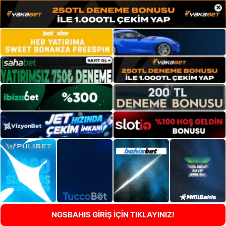
×
NGSBAHIS GİRİŞ İÇİN TIKLAYINIZ!