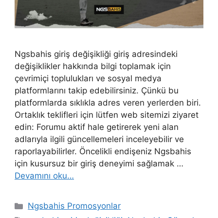
Ngsbahis giriş değişikliği giriş adresindeki
değişiklikler hakkında bilgi toplamak için
çevrimiçi toplulukları ve sosyal medya
platformlarını takip edebilirsiniz. Çünkü bu
platformlarda sıklıkla adres veren yerlerden biri.
Ortaklık teklifleri için lütfen web sitemizi ziyaret
edin: Forumu aktif hale getirerek yeni alan
adlarıyla ilgili güncellemeleri inceleyebilir ve
raporlayabilirler. Öncelikli endişeniz Ngsbahis
için kusursuz bir giriş deneyimi sağlamak …
Devamını oku…
Kategoriler
Ngsbahis Promosyonlar