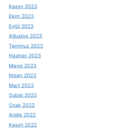
Kasım 2023
Ekim 2023
Eylül 2023
Ağustos 2023
Temmuz 2023
Haziran 2023
Mayıs 2023
Nisan 2023
Mart 2023
Şubat 2023
Ocak 2023
Aralık 2022
Kasım 2022