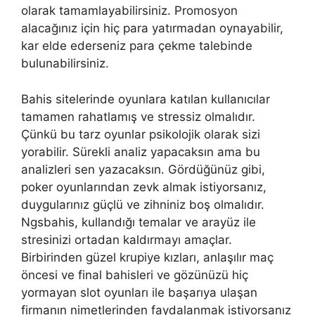
olarak tamamlayabilirsiniz. Promosyon
alacağınız için hiç para yatırmadan oynayabilir,
kar elde ederseniz para çekme talebinde
bulunabilirsiniz.
Bahis sitelerinde oyunlara katılan kullanıcılar
tamamen rahatlamış ve stressiz olmalıdır.
Çünkü bu tarz oyunlar psikolojik olarak sizi
yorabilir. Sürekli analiz yapacaksın ama bu
analizleri sen yazacaksın. Gördüğünüz gibi,
poker oyunlarından zevk almak istiyorsanız,
duygularınız güçlü ve zihniniz boş olmalıdır.
Ngsbahis, kullandığı temalar ve arayüz ile
stresinizi ortadan kaldırmayı amaçlar.
Birbirinden güzel krupiye kızları, anlaşılır maç
öncesi ve final bahisleri ve gözünüzü hiç
yormayan slot oyunları ile başarıya ulaşan
firmanın nimetlerinden faydalanmak istiyorsanız