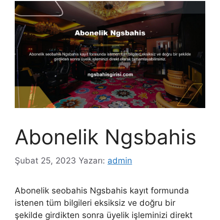
Abonelik Ngsbahis
Şubat 25, 2023
Yazarı:
admin
Abonelik seobahis Ngsbahis kayıt formunda
istenen tüm bilgileri eksiksiz ve doğru bir
şekilde girdikten sonra üyelik işleminizi direkt