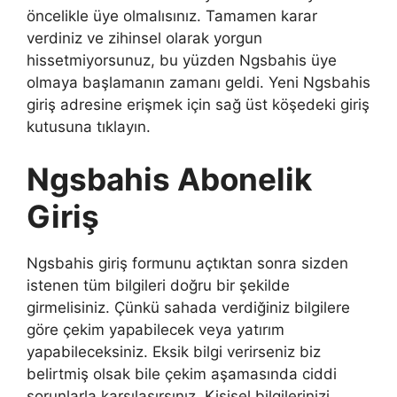
öncelikle üye olmalısınız. Tamamen karar
verdiniz ve zihinsel olarak yorgun
hissetmiyorsunuz, bu yüzden Ngsbahis üye
olmaya başlamanın zamanı geldi. Yeni Ngsbahis
giriş adresine erişmek için sağ üst köşedeki giriş
kutusuna tıklayın.
Ngsbahis Abonelik
Giriş
Ngsbahis giriş formunu açtıktan sonra sizden
istenen tüm bilgileri doğru bir şekilde
girmelisiniz. Çünkü sahada verdiğiniz bilgilere
göre çekim yapabilecek veya yatırım
yapabileceksiniz. Eksik bilgi verirseniz biz
belirtmiş olsak bile çekim aşamasında ciddi
sorunlarla karşılaşırsınız. Kişisel bilgilerinizi