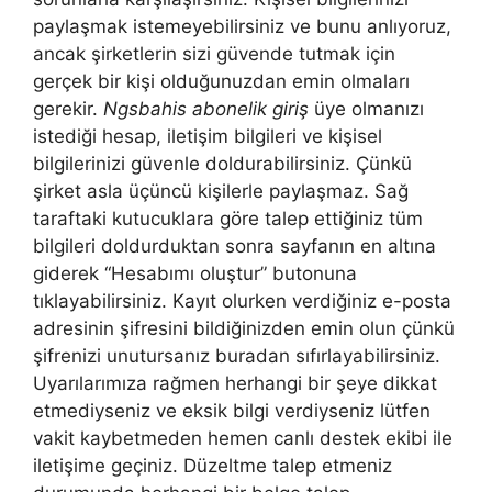
paylaşmak istemeyebilirsiniz ve bunu anlıyoruz,
ancak şirketlerin sizi güvende tutmak için
gerçek bir kişi olduğunuzdan emin olmaları
gerekir.
Ngsbahis abonelik giriş
üye olmanızı
istediği hesap, iletişim bilgileri ve kişisel
bilgilerinizi güvenle doldurabilirsiniz. Çünkü
şirket asla üçüncü kişilerle paylaşmaz. Sağ
taraftaki kutucuklara göre talep ettiğiniz tüm
bilgileri doldurduktan sonra sayfanın en altına
giderek “Hesabımı oluştur” butonuna
tıklayabilirsiniz. Kayıt olurken verdiğiniz e-posta
adresinin şifresini bildiğinizden emin olun çünkü
şifrenizi unutursanız buradan sıfırlayabilirsiniz.
Uyarılarımıza rağmen herhangi bir şeye dikkat
etmediyseniz ve eksik bilgi verdiyseniz lütfen
vakit kaybetmeden hemen canlı destek ekibi ile
iletişime geçiniz. Düzeltme talep etmeniz