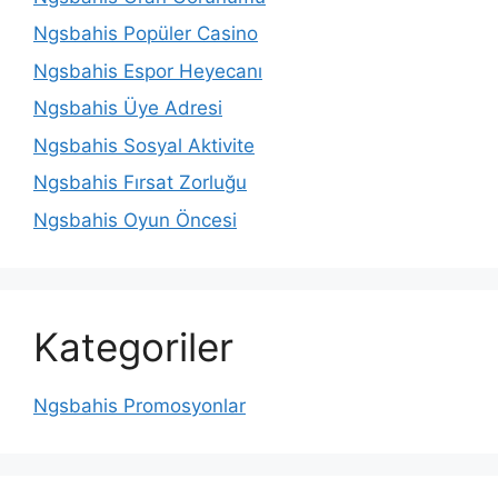
Ngsbahis Popüler Casino
Ngsbahis Espor Heyecanı
Ngsbahis Üye Adresi
Ngsbahis Sosyal Aktivite
Ngsbahis Fırsat Zorluğu
Ngsbahis Oyun Öncesi
Kategoriler
Ngsbahis Promosyonlar