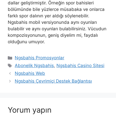
dallar geliştirmiştir. Örneğin spor bahisleri
bölümünde bile yüzlerce müsabaka ve onlarca
farklı spor dalının yer aldığı söylenebilir.
Ngsbahis mobil versiyonunda aynı oyunları
bulabilir ve aynı oyunları bulabilirsiniz. Vücudun
kompozisyonunun, geniş diyelim mi, faydalı
olduğunu umuyor.
Kategoriler
Ngsbahis Promosyonlar
Etiketler
Abonelik Ngsbahis
,
Ngsbahis Casino Sitesi
Ngsbahis Web
Ngsbahis Çevrimiçi Destek Bağlantısı
Yorum yapın