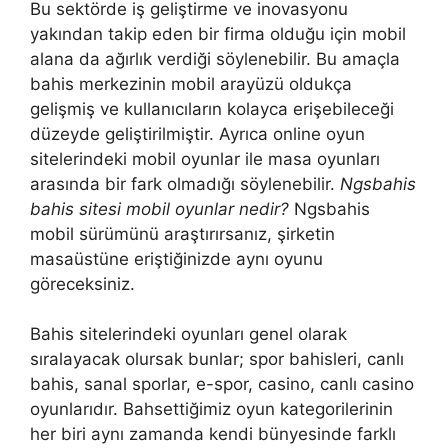
Bu sektörde iş geliştirme ve inovasyonu
yakından takip eden bir firma olduğu için mobil
alana da ağırlık verdiği söylenebilir. Bu amaçla
bahis merkezinin mobil arayüzü oldukça
gelişmiş ve kullanıcıların kolayca erişebileceği
düzeyde geliştirilmiştir. Ayrıca online oyun
sitelerindeki mobil oyunlar ile masa oyunları
arasında bir fark olmadığı söylenebilir.
Ngsbahis
bahis sitesi mobil oyunlar nedir?
Ngsbahis
mobil sürümünü araştırırsanız, şirketin
masaüstüne eriştiğinizde aynı oyunu
göreceksiniz.
Bahis sitelerindeki oyunları genel olarak
sıralayacak olursak bunlar; spor bahisleri, canlı
bahis, sanal sporlar, e-spor, casino, canlı casino
oyunlarıdır. Bahsettiğimiz oyun kategorilerinin
her biri aynı zamanda kendi bünyesinde farklı