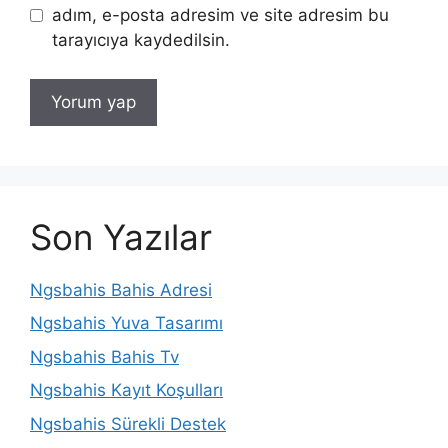
adım, e-posta adresim ve site adresim bu
tarayıcıya kaydedilsin.
Son Yazılar
Ngsbahis Bahis Adresi
Ngsbahis Yuva Tasarımı
Ngsbahis Bahis Tv
Ngsbahis Kayıt Koşulları
Ngsbahis Sürekli Destek