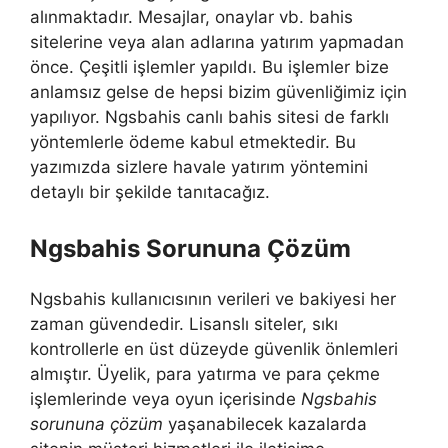
alınmaktadır. Mesajlar, onaylar vb. bahis
sitelerine veya alan adlarına yatırım yapmadan
önce. Çeşitli işlemler yapıldı. Bu işlemler bize
anlamsız gelse de hepsi bizim güvenliğimiz için
yapılıyor. Ngsbahis canlı bahis sitesi de farklı
yöntemlerle ödeme kabul etmektedir. Bu
yazımızda sizlere havale yatırım yöntemini
detaylı bir şekilde tanıtacağız.
Ngsbahis Sorununa Çözüm
Ngsbahis kullanıcısının verileri ve bakiyesi her
zaman güvendedir. Lisanslı siteler, sıkı
kontrollerle en üst düzeyde güvenlik önlemleri
almıştır. Üyelik, para yatırma ve para çekme
işlemlerinde veya oyun içerisinde
Ngsbahis
sorununa çözüm
yaşanabilecek kazalarda