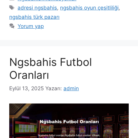
Etiketler
adresi ngsbahis
,
ngsbahis oyun çeşitliliği
,
ngsbahis türk pazarı
Yorum yap
Ngsbahis Futbol
Oranları
Eylül 13, 2025
Yazarı:
admin