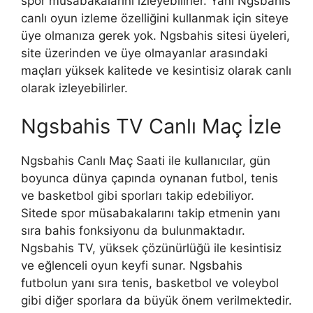
spor müsabakalarını izleyebilirler. Yani Ngsbahis
canlı oyun izleme özelliğini kullanmak için siteye
üye olmanıza gerek yok. Ngsbahis sitesi üyeleri,
site üzerinden ve üye olmayanlar arasındaki
maçları yüksek kalitede ve kesintisiz olarak canlı
olarak izleyebilirler.
Ngsbahis TV Canlı Maç İzle
Ngsbahis Canlı Maç Saati ile kullanıcılar, gün
boyunca dünya çapında oynanan futbol, ​​tenis
ve basketbol gibi sporları takip edebiliyor.
Sitede spor müsabakalarını takip etmenin yanı
sıra bahis fonksiyonu da bulunmaktadır.
Ngsbahis TV, yüksek çözünürlüğü ile kesintisiz
ve eğlenceli oyun keyfi sunar. Ngsbahis
futbolun yanı sıra tenis, basketbol ve voleybol
gibi diğer sporlara da büyük önem verilmektedir.