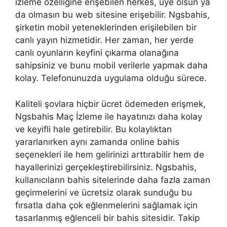
izleme özelliğine erişebilen herkes, üye olsun ya
da olmasın bu web sitesine erişebilir. Ngsbahis,
şirketin mobil yeteneklerinden erişilebilen bir
canlı yayın hizmetidir. Her zaman, her yerde
canlı oyunların keyfini çıkarma olanağına
sahipsiniz ve bunu mobil verilerle yapmak daha
kolay. Telefonunuzda uygulama olduğu sürece.
Kaliteli şovlara hiçbir ücret ödemeden erişmek,
Ngsbahis Maç İzleme ile hayatınızı daha kolay
ve keyifli hale getirebilir. Bu kolaylıktan
yararlanırken aynı zamanda online bahis
seçenekleri ile hem gelirinizi arttırabilir hem de
hayallerinizi gerçekleştirebilirsiniz. Ngsbahis,
kullanıcıların bahis sitelerinde daha fazla zaman
geçirmelerini ve ücretsiz olarak sunduğu bu
fırsatla daha çok eğlenmelerini sağlamak için
tasarlanmış eğlenceli bir bahis sitesidir. Takip