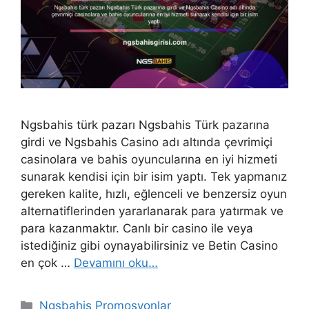
Ngsbahis türk pazarı Ngsbahis Türk pazarına
girdi ve Ngsbahis Casino adı altında çevrimiçi
casinolara ve bahis oyuncularına en iyi hizmeti
sunarak kendisi için bir isim yaptı. Tek yapmanız
gereken kalite, hızlı, eğlenceli ve benzersiz oyun
alternatiflerinden yararlanarak para yatırmak ve
para kazanmaktır. Canlı bir casino ile veya
istediğiniz gibi oynayabilirsiniz ve Betin Casino
en çok …
Devamını oku…
Kategoriler
Ngsbahis Promosyonlar