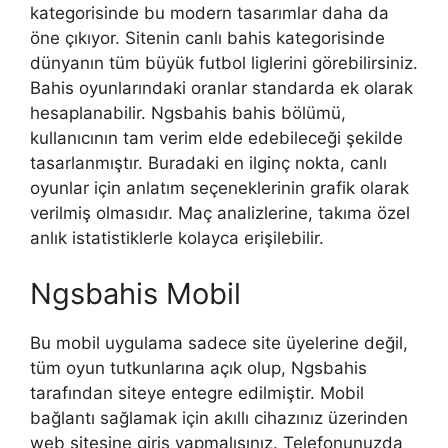
kategorisinde bu modern tasarımlar daha da
öne çıkıyor. Sitenin canlı bahis kategorisinde
dünyanın tüm büyük futbol liglerini görebilirsiniz.
Bahis oyunlarındaki oranlar standarda ek olarak
hesaplanabilir. Ngsbahis bahis bölümü,
kullanıcının tam verim elde edebileceği şekilde
tasarlanmıştır. Buradaki en ilginç nokta, canlı
oyunlar için anlatım seçeneklerinin grafik olarak
verilmiş olmasıdır. Maç analizlerine, takıma özel
anlık istatistiklerle kolayca erişilebilir.
Ngsbahis Mobil
Bu mobil uygulama sadece site üyelerine değil,
tüm oyun tutkunlarına açık olup, Ngsbahis
tarafından siteye entegre edilmiştir. Mobil
bağlantı sağlamak için akıllı cihazınız üzerinden
web sitesine giriş yapmalısınız. Telefonunuzda