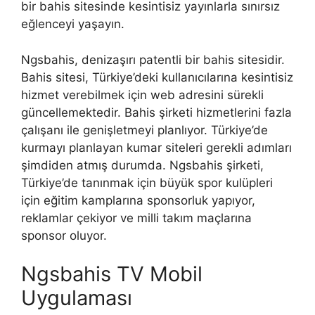
bir bahis sitesinde kesintisiz yayınlarla sınırsız
eğlenceyi yaşayın.
Ngsbahis, denizaşırı patentli bir bahis sitesidir.
Bahis sitesi, Türkiye’deki kullanıcılarına kesintisiz
hizmet verebilmek için web adresini sürekli
güncellemektedir. Bahis şirketi hizmetlerini fazla
çalışanı ile genişletmeyi planlıyor. Türkiye’de
kurmayı planlayan kumar siteleri gerekli adımları
şimdiden atmış durumda. Ngsbahis şirketi,
Türkiye’de tanınmak için büyük spor kulüpleri
için eğitim kamplarına sponsorluk yapıyor,
reklamlar çekiyor ve milli takım maçlarına
sponsor oluyor.
Ngsbahis TV Mobil
Uygulaması