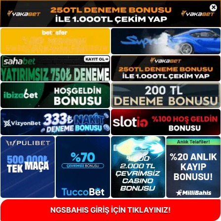
×
NGSBAHIS GİRİŞ İÇİN TIKLAYINIZ!