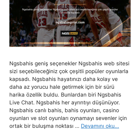
Ngsbahis geniş seçenekler Ngsbahis web sitesi
sizi seçebileceğiniz çok çeşitli popüler oyunlarla
kapsadı. Ngsbahis hayatınızı daha kolay ve
daha az yorucu hale getirmek için bir sürü
harika özellik buldu. Bunlardan biri Ngsbahis
Live Chat. Ngsbahis her ayrıntıyı düşünüyor.
Ngsbahis canlı bahis, bahis oyunları, casino
oyunları ve slot oyunları oynamayı sevenler için
ortak bir buluşma noktası …
Devamını oku…