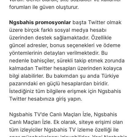
forumları ile güven oluşturur.
Ngsbahis promosyonlar
başta Twitter olmak
üzere birçok farklı sosyal medya hesabı
üzerinden destek sağlamaktadır. Özellikle
güncel adresler, bonus seçenekleri ve ödeme
yöntemlerinin detayları verilmektedir. Bu
nedenle bahisçiler, sürekli takip etmek zorunda
kalmadan Twitter hesapları üzerinden kolayca
bilgi alabilirler. Bu bakımdan şu anda Türkiye
pazarındaki en güçlü hesaplardan biridir.
İstediğiniz tüm bilgilere erişmek için Ngsbahis
Twitter hesabınıza giriş yapın.
Ngsbahis TV’de Canlı Maçları İzle, Ngsbahis
Canlı Maçları İzle. Ek olarak, siteye erişimi olan
tüm izleyiciler Ngsbahis TV izleme özelliği ile