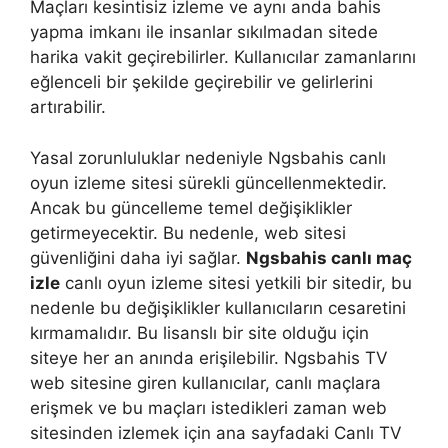
Maçları kesintisiz izleme ve aynı anda bahis
yapma imkanı ile insanlar sıkılmadan sitede
harika vakit geçirebilirler. Kullanıcılar zamanlarını
eğlenceli bir şekilde geçirebilir ve gelirlerini
artırabilir.
Yasal zorunluluklar nedeniyle Ngsbahis canlı
oyun izleme sitesi sürekli güncellenmektedir.
Ancak bu güncelleme temel değişiklikler
getirmeyecektir. Bu nedenle, web sitesi
güvenliğini daha iyi sağlar.
Ngsbahis canlı maç
izle
canlı oyun izleme sitesi yetkili bir sitedir, bu
nedenle bu değişiklikler kullanıcıların cesaretini
kırmamalıdır. Bu lisanslı bir site olduğu için
siteye her an anında erişilebilir. Ngsbahis TV
web sitesine giren kullanıcılar, canlı maçlara
erişmek ve bu maçları istedikleri zaman web
sitesinden izlemek için ana sayfadaki Canlı TV