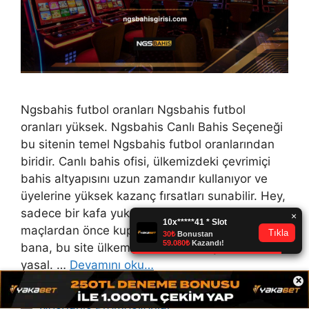
Ngsbahis futbol oranları Ngsbahis futbol
oranları yüksek. Ngsbahis Canlı Bahis Seçeneği
bu sitenin temel Ngsbahis futbol oranlarından
biridir. Canlı bahis ofisi, ülkemizdeki çevrimiçi
bahis altyapısını uzun zamandır kullanıyor ve
üyelerine yüksek kazanç fırsatları sunabilir. Hey,
sadece bir kafa yukarı! Spor bahis hizmetlerinde
maçlardan önce kupon kullanabilirsiniz. Güven
bana, bu site ülkemizde tamamen yasal ve
yasal. …
Devamını oku…
×
Kategoriler
Ngsbahis Promosyonlar