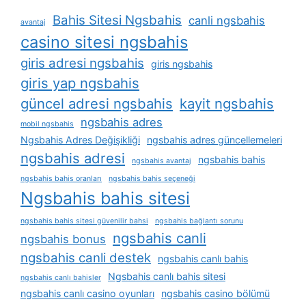
Bahis Sitesi Ngsbahis
canli ngsbahis
avantaj
casino sitesi ngsbahis
giris adresi ngsbahis
giris ngsbahis
giris yap ngsbahis
güncel adresi ngsbahis
kayit ngsbahis
ngsbahis adres
mobil ngsbahis
Ngsbahis Adres Değişikliği
ngsbahis adres güncellemeleri
ngsbahis adresi
ngsbahis bahis
ngsbahis avantaj
ngsbahis bahis oranları
ngsbahis bahis seçeneği
Ngsbahis bahis sitesi
ngsbahis bahis sitesi güvenilir bahsi
ngsbahis bağlantı sorunu
ngsbahis canli
ngsbahis bonus
ngsbahis canli destek
ngsbahis canlı bahis
Ngsbahis canlı bahis sitesi
ngsbahis canlı bahisler
ngsbahis canlı casino oyunları
ngsbahis casino bölümü