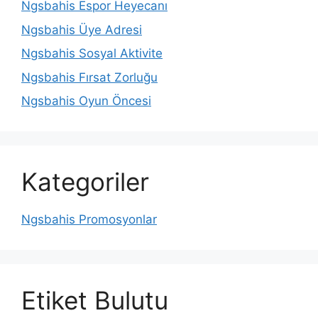
Ngsbahis Espor Heyecanı
Ngsbahis Üye Adresi
Ngsbahis Sosyal Aktivite
Ngsbahis Fırsat Zorluğu
Ngsbahis Oyun Öncesi
Kategoriler
Ngsbahis Promosyonlar
Etiket Bulutu