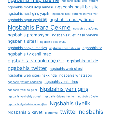
ngsbahis mobil canlı yardım
ngsbahis nasil bir site
ngsbahis mobil uygulaması
ngsbahis nasıl giriş yapılır
ngsbahis nasıl yardıma i̇htiyacı var
ngsbahis para yatirma
ngsbahis oyun çeşitliliği
Ngsbahis Para Çekme
ngsbahis platformu
ngsbahis promosyon
ngsbahis ruleti nasıl oynanır
ngsbahis sitesi
ngsbahis slot oyunu
ngsbahis sosyal medya
ngsbahis tv
ngsbahis spor bahisleri
ngsbahis tv canli maç
ngsbahis tv canli maç izle
ngsbahis tv izle
ngsbahis twitter
ngsbahis web sitesi
ngsbahis web sitesi hakkında
ngsbahis whatsapp
ngsbahis yeni adres
ngsbahis yatırım nedenleri
Ngsbahis yeni giriş
ngsbahis yeni bölgeler
ngsbahis yeni giriş adresi
ngsbahis ödeme limitleri
ngsbahis üyeleri
Ngsbahis üyelik
ngsbahis üyelerinin avantajları
twitter ngsbahis
Ngsbahis Şikayet
platformu