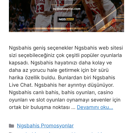
Ngsbahis geniş seçenekler Ngsbahis web sitesi
sizi seçebileceğiniz çok çeşitli popüler oyunlarla
kapsadı. Ngsbahis hayatınızı daha kolay ve
daha az yorucu hale getirmek için bir sürü
harika özellik buldu. Bunlardan biri Ngsbahis
Live Chat. Ngsbahis her ayrıntıyı düşünüyor.
Ngsbahis canlı bahis, bahis oyunları, casino
oyunları ve slot oyunları oynamayı sevenler için
ortak bir buluşma noktası …
Devamını oku…
Kategoriler
Ngsbahis Promosyonlar