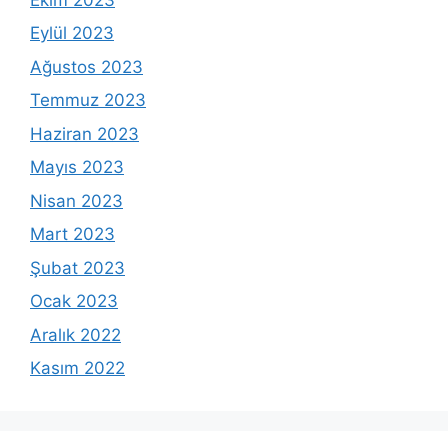
Eylül 2023
Ağustos 2023
Temmuz 2023
Haziran 2023
Mayıs 2023
Nisan 2023
Mart 2023
Şubat 2023
Ocak 2023
Aralık 2022
Kasım 2022