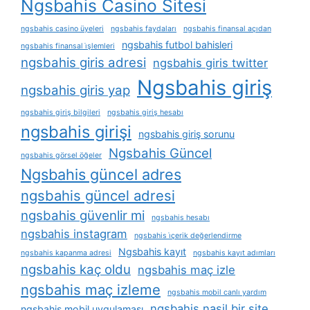
Ngsbahis Casino Sitesi
ngsbahis casino üyeleri
ngsbahis faydaları
ngsbahis finansal açıdan
ngsbahis futbol bahisleri
ngsbahis finansal i̇şlemleri
ngsbahis giris adresi
ngsbahis giris twitter
Ngsbahis giriş
ngsbahis giris yap
ngsbahis giriş bilgileri
ngsbahis giriş hesabı
ngsbahis girişi
ngsbahis giriş sorunu
Ngsbahis Güncel
ngsbahis görsel öğeler
Ngsbahis güncel adres
ngsbahis güncel adresi
ngsbahis güvenlir mi
ngsbahis hesabı
ngsbahis instagram
ngsbahis i̇çerik değerlendirme
Ngsbahis kayıt
ngsbahis kapanma adresi
ngsbahis kayıt adımları
ngsbahis kaç oldu
ngsbahis maç izle
ngsbahis maç izleme
ngsbahis mobil canlı yardım
ngsbahis nasil bir site
ngsbahis mobil uygulaması