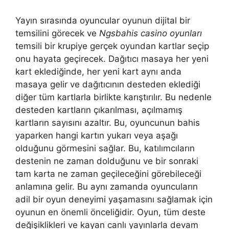
Yayın sırasında oyuncular oyunun dijital bir
temsilini görecek ve
Ngsbahis casino oyunları
temsili bir krupiye gerçek oyundan kartlar seçip
onu hayata geçirecek. Dağıtıcı masaya her yeni
kart eklediğinde, her yeni kart aynı anda
masaya gelir ve dağıtıcının desteden eklediği
diğer tüm kartlarla birlikte karıştırılır. Bu nedenle
desteden kartların çıkarılması, açılmamış
kartların sayısını azaltır. Bu, oyuncunun bahis
yaparken hangi kartın yukarı veya aşağı
olduğunu görmesini sağlar. Bu, katılımcıların
destenin ne zaman dolduğunu ve bir sonraki
tam karta ne zaman geçileceğini görebileceği
anlamına gelir. Bu aynı zamanda oyuncuların
adil bir oyun deneyimi yaşamasını sağlamak için
oyunun en önemli önceliğidir. Oyun, tüm deste
değişiklikleri ve kayan canlı yayınlarla devam