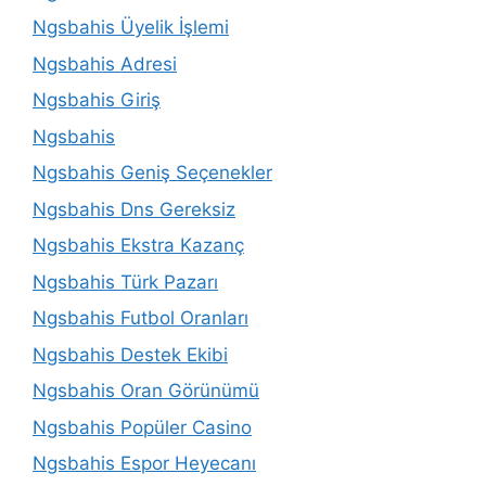
Ngsbahis Üyelik İşlemi
Ngsbahis Adresi
Ngsbahis Giriş
Ngsbahis
Ngsbahis Geniş Seçenekler
Ngsbahis Dns Gereksiz
Ngsbahis Ekstra Kazanç
Ngsbahis Türk Pazarı
Ngsbahis Futbol Oranları
Ngsbahis Destek Ekibi
Ngsbahis Oran Görünümü
Ngsbahis Popüler Casino
Ngsbahis Espor Heyecanı