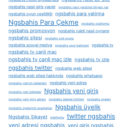
ngsbahis nasıl giriş yapılır
ngsbahis nasıl yardıma i̇htiyacı var
ngsbahis para yatirma
ngsbahis oyun çeşitliliği
Ngsbahis Para Çekme
ngsbahis platformu
ngsbahis promosyon
ngsbahis ruleti nasıl oynanır
ngsbahis sitesi
ngsbahis slot oyunu
ngsbahis sosyal medya
ngsbahis tv
ngsbahis spor bahisleri
ngsbahis tv canli maç
ngsbahis tv canli maç izle
ngsbahis tv izle
ngsbahis twitter
ngsbahis web sitesi
ngsbahis web sitesi hakkında
ngsbahis whatsapp
ngsbahis yeni adres
ngsbahis yatırım nedenleri
Ngsbahis yeni giriş
ngsbahis yeni bölgeler
ngsbahis yeni giriş adresi
ngsbahis ödeme limitleri
ngsbahis üyeleri
Ngsbahis üyelik
ngsbahis üyelerinin avantajları
twitter ngsbahis
Ngsbahis Şikayet
platformu
yeni adresi ngsbahis
yeni giris ngsbahis