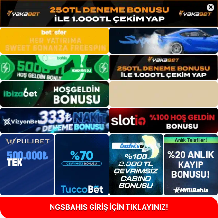
×
NGSBAHIS GİRİŞ İÇİN TIKLAYINIZ!