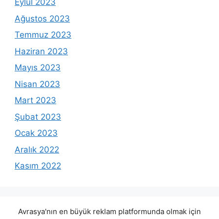
Eylül 2023
Ağustos 2023
Temmuz 2023
Haziran 2023
Mayıs 2023
Nisan 2023
Mart 2023
Şubat 2023
Ocak 2023
Aralık 2022
Kasım 2022
Avrasya'nın en büyük reklam platformunda olmak için