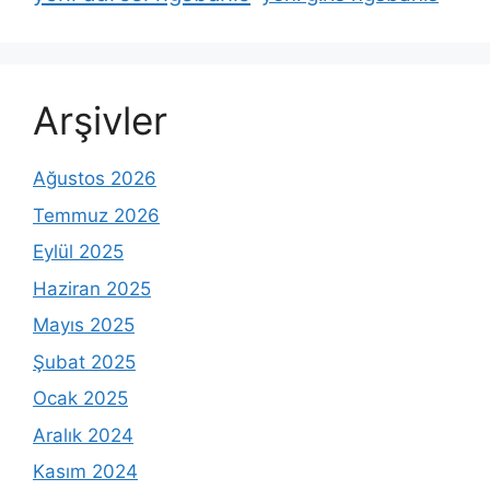
Arşivler
Ağustos 2026
Temmuz 2026
Eylül 2025
Haziran 2025
Mayıs 2025
Şubat 2025
Ocak 2025
Aralık 2024
Kasım 2024