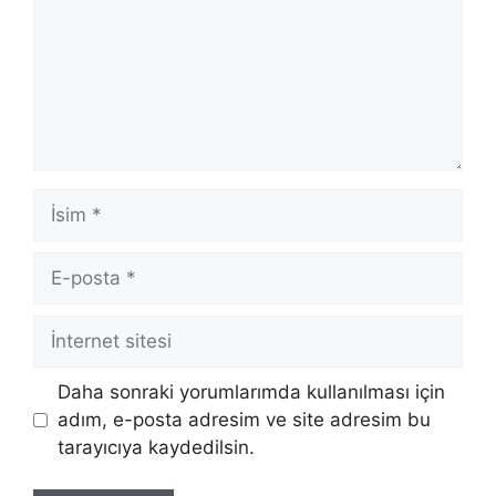
İsim
E-
posta
İnternet
sitesi
Daha sonraki yorumlarımda kullanılması için
adım, e-posta adresim ve site adresim bu
tarayıcıya kaydedilsin.