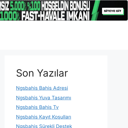
Son Yazılar
Ngsbahis Bahis Adresi
Ngsbahis Yuva Tasarımı
Ngsbahis Bahis Tv
Ngsbahis Kayıt Koşulları
Ngsbahis Sürekli Destek