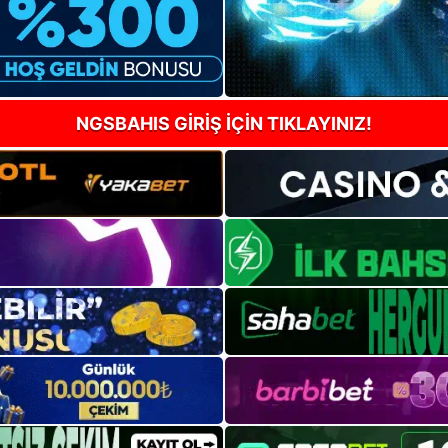
NGSBAHIS GİRİŞ İÇİN TIKLAYINIZ!