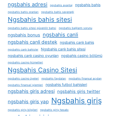
ngsbahis adresi
ngsbahis bahis
ngsbahis avantaj
ngsbahis bahis oranları
ngsbahis bahis seçeneği
Ngsbahis bahis sitesi
ngsbahis bahis sitesi güvenilir bahsi
ngsbahis bağlantı sorunu
ngsbahis canli
ngsbahis bonus
ngsbahis canli destek
ngsbahis canlı bahis
Ngsbahis canlı bahis sitesi
ngsbahis canlı bahisler
ngsbahis canlı casino oyunları
ngsbahis casino bölümü
ngsbahis casino hizmetleri
Ngsbahis Casino Sitesi
ngsbahis casino üyeleri
ngsbahis faydaları
ngsbahis finansal açıdan
ngsbahis futbol bahisleri
ngsbahis finansal i̇şlemleri
ngsbahis giris adresi
ngsbahis giris twitter
Ngsbahis giriş
ngsbahis giris yap
ngsbahis giriş bilgileri
ngsbahis giriş hesabı