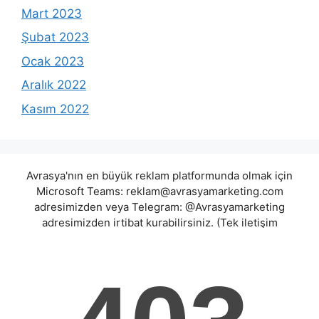
Mart 2023
Şubat 2023
Ocak 2023
Aralık 2022
Kasım 2022
Avrasya'nın en büyük reklam platformunda olmak için
Microsoft Teams:
reklam@avrasyamarketing.com
adresimizden veya Telegram: @Avrasyamarketing
adresimizden irtibat kurabilirsiniz. (Tek iletişim
adreslerimiz teams / telegram ve mail adresimizdir.
Harici hiçbir iletişim adresimiz bulunmamaktadır.
Lütfen itibar etmeyiniz.) Türkiye yasalarına göre 7258
sayılı kanun uyarınca yasa dışı bahis oynamanın
cezaları mevcuttur. Şu an bulunduğunuz site hiç bir
şekilde illegal bahis oyunları oynatmıyor ve oynamaya