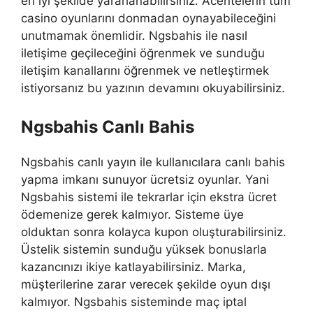
en iyi şekilde yararlanabilirsiniz. Acentelerin tüm
casino oyunlarını donmadan oynayabileceğini
unutmamak önemlidir. Ngsbahis ile nasıl
iletişime geçileceğini öğrenmek ve sunduğu
iletişim kanallarını öğrenmek ve netleştirmek
istiyorsanız bu yazının devamını okuyabilirsiniz.
Ngsbahis Canlı Bahis
Ngsbahis canlı yayın ile kullanıcılara canlı bahis
yapma imkanı sunuyor ücretsiz oyunlar. Yani
Ngsbahis sistemi ile tekrarlar için ekstra ücret
ödemenize gerek kalmıyor. Sisteme üye
olduktan sonra kolayca kupon oluşturabilirsiniz.
Üstelik sistemin sunduğu yüksek bonuslarla
kazancınızı ikiye katlayabilirsiniz. Marka,
müşterilerine zarar verecek şekilde oyun dışı
kalmıyor. Ngsbahis sisteminde maç iptal