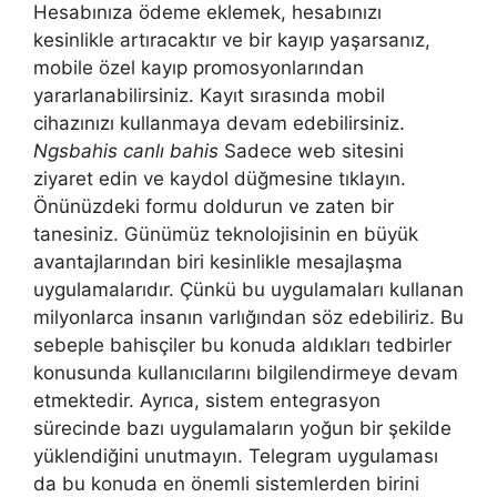
Hesabınıza ödeme eklemek, hesabınızı
kesinlikle artıracaktır ve bir kayıp yaşarsanız,
mobile özel kayıp promosyonlarından
yararlanabilirsiniz. Kayıt sırasında mobil
cihazınızı kullanmaya devam edebilirsiniz.
Ngsbahis canlı bahis
Sadece web sitesini
ziyaret edin ve kaydol düğmesine tıklayın.
Önünüzdeki formu doldurun ve zaten bir
tanesiniz. Günümüz teknolojisinin en büyük
avantajlarından biri kesinlikle mesajlaşma
uygulamalarıdır. Çünkü bu uygulamaları kullanan
milyonlarca insanın varlığından söz edebiliriz. Bu
sebeple bahisçiler bu konuda aldıkları tedbirler
konusunda kullanıcılarını bilgilendirmeye devam
etmektedir. Ayrıca, sistem entegrasyon
sürecinde bazı uygulamaların yoğun bir şekilde
yüklendiğini unutmayın. Telegram uygulaması
da bu konuda en önemli sistemlerden birini