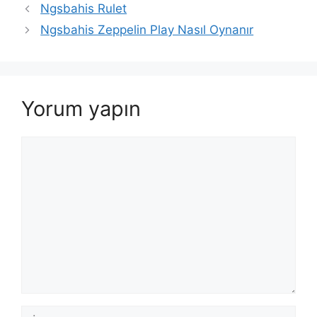
Ngsbahis Rulet
Ngsbahis Zeppelin Play Nasıl Oynanır
Yorum yapın
Yorum
İsim