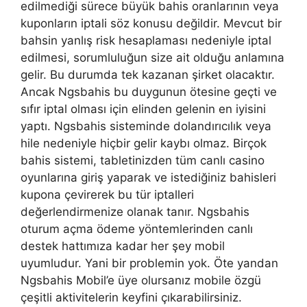
edilmediği sürece büyük bahis oranlarının veya
kuponların iptali söz konusu değildir. Mevcut bir
bahsin yanlış risk hesaplaması nedeniyle iptal
edilmesi, sorumluluğun size ait olduğu anlamına
gelir. Bu durumda tek kazanan şirket olacaktır.
Ancak Ngsbahis bu duygunun ötesine geçti ve
sıfır iptal olması için elinden gelenin en iyisini
yaptı. Ngsbahis sisteminde dolandırıcılık veya
hile nedeniyle hiçbir gelir kaybı olmaz. Birçok
bahis sistemi, tabletinizden tüm canlı casino
oyunlarına giriş yaparak ve istediğiniz bahisleri
kupona çevirerek bu tür iptalleri
değerlendirmenize olanak tanır. Ngsbahis
oturum açma ödeme yöntemlerinden canlı
destek hattımıza kadar her şey mobil
uyumludur. Yani bir problemin yok. Öte yandan
Ngsbahis Mobil’e üye olursanız mobile özgü
çeşitli aktivitelerin keyfini çıkarabilirsiniz.