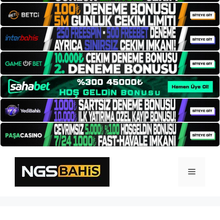
İçeriğe
atla
Menü