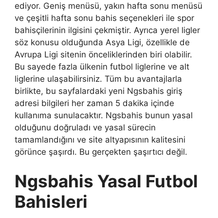
ediyor. Geniş menüsü, yakın hafta sonu menüsü
ve çeşitli hafta sonu bahis seçenekleri ile spor
bahisçilerinin ilgisini çekmiştir. Ayrıca yerel ligler
söz konusu olduğunda Asya Ligi, özellikle de
Avrupa Ligi sitenin önceliklerinden biri olabilir.
Bu sayede fazla ülkenin futbol liglerine ve alt
liglerine ulaşabilirsiniz. Tüm bu avantajlarla
birlikte, bu sayfalardaki yeni Ngsbahis giriş
adresi bilgileri her zaman 5 dakika içinde
kullanıma sunulacaktır. Ngsbahis bunun yasal
olduğunu doğruladı ve yasal sürecin
tamamlandığını ve site altyapısının kalitesini
görünce şaşırdı. Bu gerçekten şaşırtıcı değil.
Ngsbahis Yasal Futbol
Bahisleri