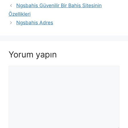
Ngsbahis Güvenilir Bir Bahis Sitesinin
Özellikleri
Ngsbahis Adres
Yorum yapın
Yorum