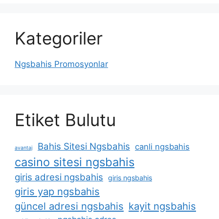
Kategoriler
Ngsbahis Promosyonlar
Etiket Bulutu
Bahis Sitesi Ngsbahis
canli ngsbahis
avantaj
casino sitesi ngsbahis
giris adresi ngsbahis
giris ngsbahis
giris yap ngsbahis
güncel adresi ngsbahis
kayit ngsbahis