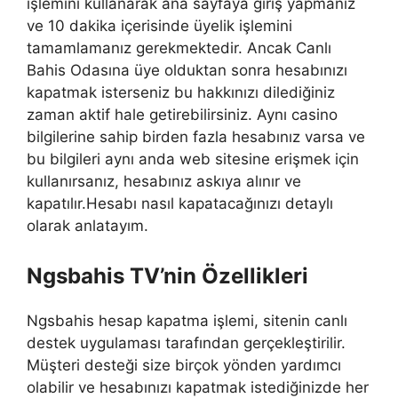
işlemini kullanarak ana sayfaya giriş yapmanız
ve 10 dakika içerisinde üyelik işlemini
tamamlamanız gerekmektedir. Ancak Canlı
Bahis Odasına üye olduktan sonra hesabınızı
kapatmak isterseniz bu hakkınızı dilediğiniz
zaman aktif hale getirebilirsiniz. Aynı casino
bilgilerine sahip birden fazla hesabınız varsa ve
bu bilgileri aynı anda web sitesine erişmek için
kullanırsanız, hesabınız askıya alınır ve
kapatılır.Hesabı nasıl kapatacağınızı detaylı
olarak anlatayım.
Ngsbahis TV’nin Özellikleri
Ngsbahis hesap kapatma işlemi, sitenin canlı
destek uygulaması tarafından gerçekleştirilir.
Müşteri desteği size birçok yönden yardımcı
olabilir ve hesabınızı kapatmak istediğinizde her