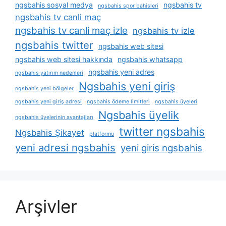
ngsbahis sosyal medya
ngsbahis tv
ngsbahis spor bahisleri
ngsbahis tv canli maç
ngsbahis tv canli maç izle
ngsbahis tv izle
ngsbahis twitter
ngsbahis web sitesi
ngsbahis web sitesi hakkında
ngsbahis whatsapp
ngsbahis yeni adres
ngsbahis yatırım nedenleri
Ngsbahis yeni giriş
ngsbahis yeni bölgeler
ngsbahis yeni giriş adresi
ngsbahis ödeme limitleri
ngsbahis üyeleri
Ngsbahis üyelik
ngsbahis üyelerinin avantajları
twitter ngsbahis
Ngsbahis Şikayet
platformu
yeni adresi ngsbahis
yeni giris ngsbahis
Arşivler