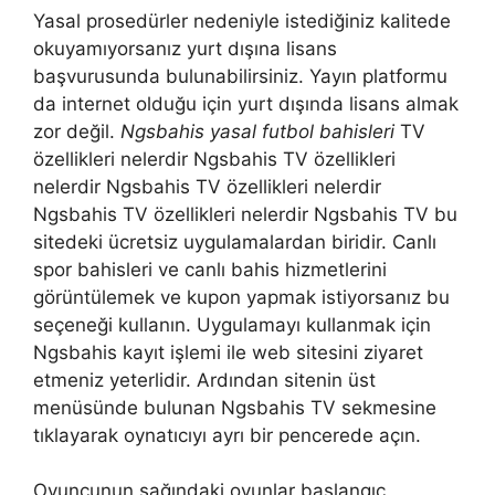
Yasal prosedürler nedeniyle istediğiniz kalitede
okuyamıyorsanız yurt dışına lisans
başvurusunda bulunabilirsiniz. Yayın platformu
da internet olduğu için yurt dışında lisans almak
zor değil.
Ngsbahis yasal futbol bahisleri
TV
özellikleri nelerdir Ngsbahis TV özellikleri
nelerdir Ngsbahis TV özellikleri nelerdir
Ngsbahis TV özellikleri nelerdir Ngsbahis TV bu
sitedeki ücretsiz uygulamalardan biridir. Canlı
spor bahisleri ve canlı bahis hizmetlerini
görüntülemek ve kupon yapmak istiyorsanız bu
seçeneği kullanın. Uygulamayı kullanmak için
Ngsbahis kayıt işlemi ile web sitesini ziyaret
etmeniz yeterlidir. Ardından sitenin üst
menüsünde bulunan Ngsbahis TV sekmesine
tıklayarak oynatıcıyı ayrı bir pencerede açın.
Oyuncunun sağındaki oyunlar başlangıç ​​