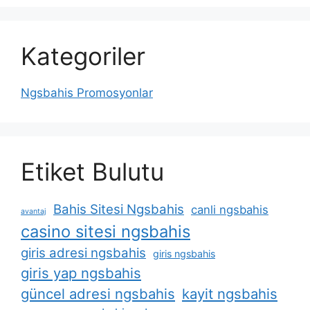
Kategoriler
Ngsbahis Promosyonlar
Etiket Bulutu
Bahis Sitesi Ngsbahis
canli ngsbahis
avantaj
casino sitesi ngsbahis
giris adresi ngsbahis
giris ngsbahis
giris yap ngsbahis
güncel adresi ngsbahis
kayit ngsbahis