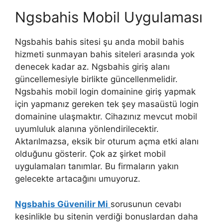
Ngsbahis Mobil Uygulaması
Ngsbahis bahis sitesi şu anda mobil bahis
hizmeti sunmayan bahis siteleri arasında yok
denecek kadar az. Ngsbahis giriş alanı
güncellemesiyle birlikte güncellenmelidir.
Ngsbahis mobil login domainine giriş yapmak
için yapmanız gereken tek şey masaüstü login
domainine ulaşmaktır. Cihazınız mevcut mobil
uyumluluk alanına yönlendirilecektir.
Aktarılmazsa, eksik bir oturum açma etki alanı
olduğunu gösterir. Çok az şirket mobil
uygulamaları tanımlar. Bu firmaların yakın
gelecekte artacağını umuyoruz.
Ngsbahis Güvenilir Mi
sorusunun cevabı
kesinlikle bu sitenin verdiği bonuslardan daha