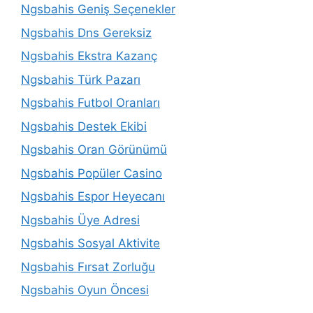
Ngsbahis Geniş Seçenekler
Ngsbahis Dns Gereksiz
Ngsbahis Ekstra Kazanç
Ngsbahis Türk Pazarı
Ngsbahis Futbol Oranları
Ngsbahis Destek Ekibi
Ngsbahis Oran Görünümü
Ngsbahis Popüler Casino
Ngsbahis Espor Heyecanı
Ngsbahis Üye Adresi
Ngsbahis Sosyal Aktivite
Ngsbahis Fırsat Zorluğu
Ngsbahis Oyun Öncesi