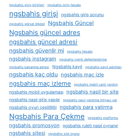
ngsbahis giriş bilgileri
ngsbahis giriş hesabı
ngsbahis girişi
ngsbahis giriş sorunu
Ngsbahis Güncel
ngsbahis görsel öğeler
Ngsbahis güncel adres
ngsbahis güncel adresi
ngsbahis güvenlir mi
ngsbahis hesabı
ngsbahis instagram
ngsbahis i̇çerik değerlendirme
Ngsbahis kayıt
ngsbahis kapanma adresi
ngsbahis kayıt adımları
ngsbahis kaç oldu
ngsbahis maç izle
ngsbahis maç izleme
ngsbahis mobil canlı yardım
ngsbahis nasil bir site
ngsbahis mobil uygulaması
ngsbahis nasıl giriş yapılır
ngsbahis nasıl yardıma i̇htiyacı var
ngsbahis para yatirma
ngsbahis oyun çeşitliliği
Ngsbahis Para Çekme
ngsbahis platformu
ngsbahis promosyon
ngsbahis ruleti nasıl oynanır
ngsbahis sitesi
ngsbahis slot oyunu