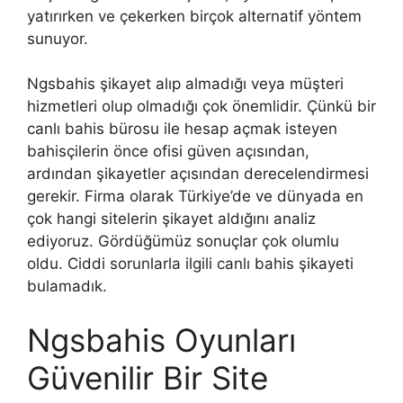
yatırırken ve çekerken birçok alternatif yöntem
sunuyor.
Ngsbahis şikayet alıp almadığı veya müşteri
hizmetleri olup olmadığı çok önemlidir. Çünkü bir
canlı bahis bürosu ile hesap açmak isteyen
bahisçilerin önce ofisi güven açısından,
ardından şikayetler açısından derecelendirmesi
gerekir. Firma olarak Türkiye’de ve dünyada en
çok hangi sitelerin şikayet aldığını analiz
ediyoruz. Gördüğümüz sonuçlar çok olumlu
oldu. Ciddi sorunlarla ilgili canlı bahis şikayeti
bulamadık.
Ngsbahis Oyunları
Güvenilir Bir Site