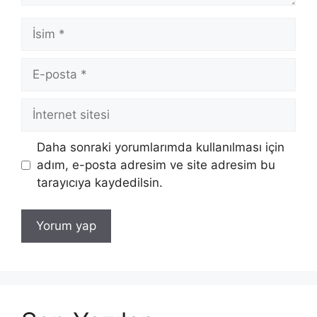
İsim
E-
posta
İnternet
sitesi
Daha sonraki yorumlarımda kullanılması için
adım, e-posta adresim ve site adresim bu
tarayıcıya kaydedilsin.