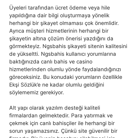
Üyeleri tarafından ücret ödeme veya hile
yapıldığına dair bilgi oluşturmaya yönelik
herhangi bir şikayet olmaması çok önemlidir.
Ayrıca müşteri hizmetlerinin herhangi bir
şikayetin altına çözüm önerisi yazdığını da
görmekteyiz. Ngsbahis şikayeti sitenin kalitesini
de yükseltti. Ngsbahis kullanıcı yorumlarına
baktığınızda canlı bahis ve casino
hizmetlerinden olumlu yönde faydalandığınızı
göreceksiniz. Bu konudaki yorumların özellikle
Ekşi Sözlük’e ne kadar olumlu geldiğini
söylememiz gerekiyor.
Alt yapı olarak yazılım desteği kaliteli
firmalardan gelmektedir. Para yatırmak ve
çekmek için canlı bahisçiler ile herhangi bir
sorun yaşamazsınız. Çünkü site güvenilir bir