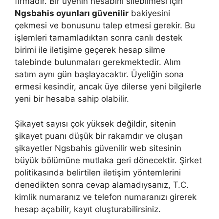
firmadır. Bir üyenin hesabını silebilmesi için
Ngsbahis oyunları güvenilir
bakiyesini
çekmesi ve bonusunu talep etmesi gerekir. Bu
işlemleri tamamladıktan sonra canlı destek
birimi ile iletişime geçerek hesap silme
talebinde bulunmaları gerekmektedir. Alım
satım aynı gün başlayacaktır. Üyeliğin sona
ermesi kesindir, ancak üye dilerse yeni bilgilerle
yeni bir hesaba sahip olabilir.
Şikayet sayısı çok yüksek değildir, sitenin
şikayet puanı düşük bir rakamdır ve oluşan
şikayetler Ngsbahis güvenilir web sitesinin
büyük bölümüne mutlaka geri dönecektir. Şirket
politikasında belirtilen iletişim yöntemlerini
denedikten sonra cevap alamadıysanız, T.C.
kimlik numaranız ve telefon numaranızı girerek
hesap açabilir, kayıt oluşturabilirsiniz.