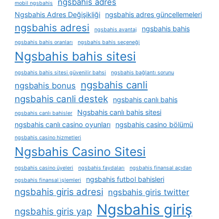
ngsbahis adres
mobil ngsbahis
Ngsbahis Adres Değişikliği
ngsbahis adres güncellemeleri
ngsbahis adresi
ngsbahis bahis
ngsbahis avantaj
ngsbahis bahis oranları
ngsbahis bahis seçeneği
Ngsbahis bahis sitesi
ngsbahis bahis sitesi güvenilir bahsi
ngsbahis bağlantı sorunu
ngsbahis canli
ngsbahis bonus
ngsbahis canli destek
ngsbahis canlı bahis
Ngsbahis canlı bahis sitesi
ngsbahis canlı bahisler
ngsbahis canlı casino oyunları
ngsbahis casino bölümü
ngsbahis casino hizmetleri
Ngsbahis Casino Sitesi
ngsbahis casino üyeleri
ngsbahis faydaları
ngsbahis finansal açıdan
ngsbahis futbol bahisleri
ngsbahis finansal i̇şlemleri
ngsbahis giris adresi
ngsbahis giris twitter
Ngsbahis giriş
ngsbahis giris yap