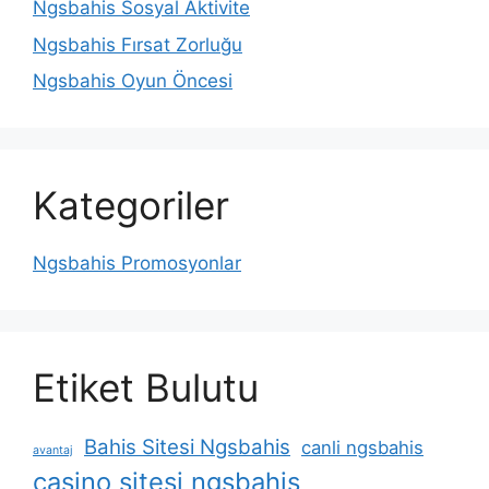
Ngsbahis Sosyal Aktivite
Ngsbahis Fırsat Zorluğu
Ngsbahis Oyun Öncesi
Kategoriler
Ngsbahis Promosyonlar
Etiket Bulutu
Bahis Sitesi Ngsbahis
canli ngsbahis
avantaj
casino sitesi ngsbahis