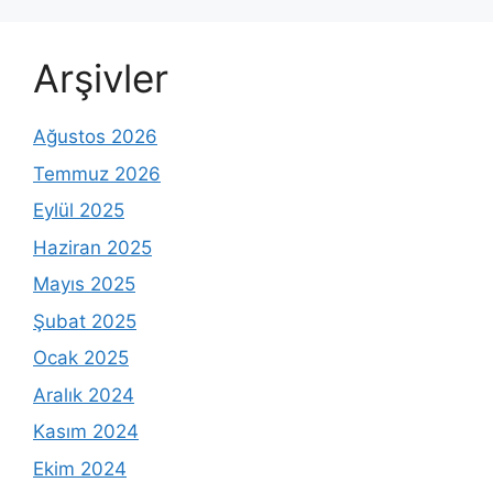
Arşivler
Ağustos 2026
Temmuz 2026
Eylül 2025
Haziran 2025
Mayıs 2025
Şubat 2025
Ocak 2025
Aralık 2024
Kasım 2024
Ekim 2024