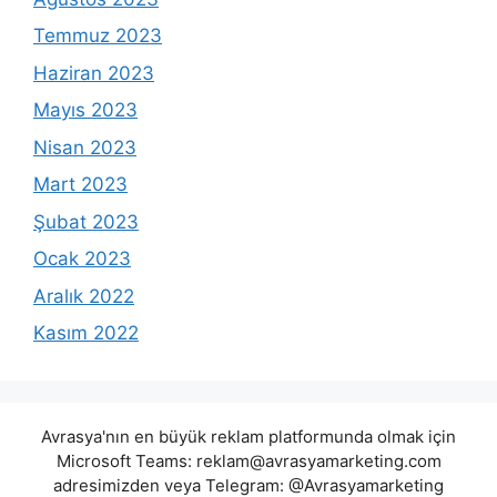
Temmuz 2023
Haziran 2023
Mayıs 2023
Nisan 2023
Mart 2023
Şubat 2023
Ocak 2023
Aralık 2022
Kasım 2022
Avrasya'nın en büyük reklam platformunda olmak için
Microsoft Teams:
reklam@avrasyamarketing.com
adresimizden veya Telegram: @Avrasyamarketing