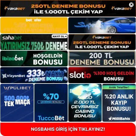
×
NGSBAHIS GİRİŞ İÇİN TIKLAYINIZ!