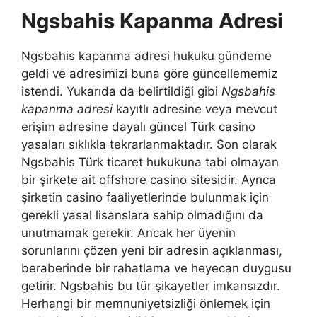
Ngsbahis Kapanma Adresi
Ngsbahis kapanma adresi hukuku gündeme
geldi ve adresimizi buna göre güncellememiz
istendi. Yukarıda da belirtildiği gibi
Ngsbahis
kapanma adresi
kayıtlı adresine veya mevcut
erişim adresine dayalı güncel Türk casino
yasaları sıklıkla tekrarlanmaktadır. Son olarak
Ngsbahis Türk ticaret hukukuna tabi olmayan
bir şirkete ait offshore casino sitesidir. Ayrıca
şirketin casino faaliyetlerinde bulunmak için
gerekli yasal lisanslara sahip olmadığını da
unutmamak gerekir. Ancak her üyenin
sorunlarını çözen yeni bir adresin açıklanması,
beraberinde bir rahatlama ve heyecan duygusu
getirir. Ngsbahis bu tür şikayetler imkansızdır.
Herhangi bir memnuniyetsizliği önlemek için