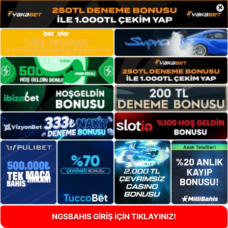
×
NGSBAHIS GİRİŞ İÇİN TIKLAYINIZ!