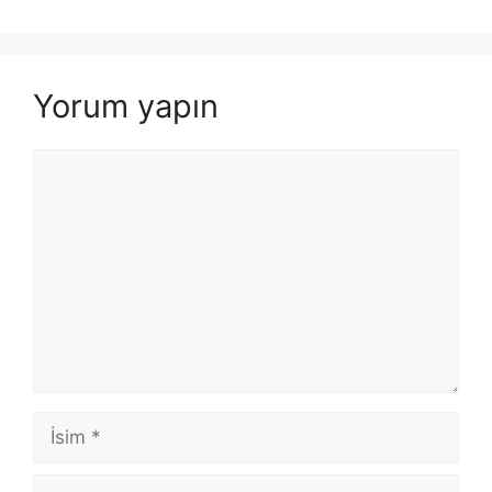
Yorum yapın
Yorum
İsim
E-