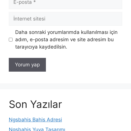
posta
İnternet
sitesi
Daha sonraki yorumlarımda kullanılması için
adım, e-posta adresim ve site adresim bu
tarayıcıya kaydedilsin.
Son Yazılar
Ngsbahis Bahis Adresi
Ngsbahis Yuva Tasarımı