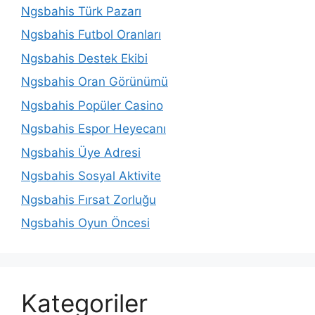
Ngsbahis Türk Pazarı
Ngsbahis Futbol Oranları
Ngsbahis Destek Ekibi
Ngsbahis Oran Görünümü
Ngsbahis Popüler Casino
Ngsbahis Espor Heyecanı
Ngsbahis Üye Adresi
Ngsbahis Sosyal Aktivite
Ngsbahis Fırsat Zorluğu
Ngsbahis Oyun Öncesi
Kategoriler