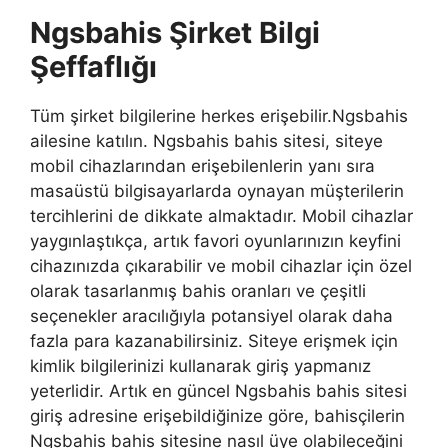
Ngsbahis Şirket Bilgi
Şeffaflığı
Tüm şirket bilgilerine herkes erişebilir.Ngsbahis
ailesine katılın. Ngsbahis bahis sitesi, siteye
mobil cihazlarından erişebilenlerin yanı sıra
masaüstü bilgisayarlarda oynayan müşterilerin
tercihlerini de dikkate almaktadır. Mobil cihazlar
yaygınlaştıkça, artık favori oyunlarınızın keyfini
cihazınızda çıkarabilir ve mobil cihazlar için özel
olarak tasarlanmış bahis oranları ve çeşitli
seçenekler aracılığıyla potansiyel olarak daha
fazla para kazanabilirsiniz. Siteye erişmek için
kimlik bilgilerinizi kullanarak giriş yapmanız
yeterlidir. Artık en güncel Ngsbahis bahis sitesi
giriş adresine erişebildiğinize göre, bahisçilerin
Ngsbahis bahis sitesine nasıl üye olabileceğini