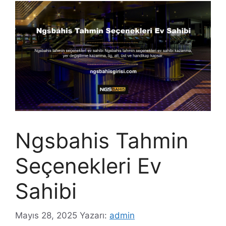
Ngsbahis Tahmin
Seçenekleri Ev
Sahibi
Mayıs 28, 2025
Yazarı:
admin