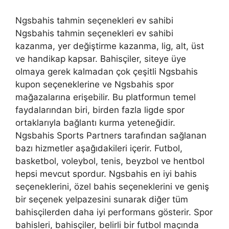
Ngsbahis tahmin seçenekleri ev sahibi
Ngsbahis tahmin seçenekleri ev sahibi
kazanma, yer değiştirme kazanma, lig, alt, üst
ve handikap kapsar. Bahisçiler, siteye üye
olmaya gerek kalmadan çok çeşitli Ngsbahis
kupon seçeneklerine ve Ngsbahis spor
mağazalarına erişebilir. Bu platformun temel
faydalarından biri, birden fazla ligde spor
ortaklarıyla bağlantı kurma yeteneğidir.
Ngsbahis Sports Partners tarafından sağlanan
bazı hizmetler aşağıdakileri içerir. Futbol, ​​
basketbol, ​​voleybol, tenis, beyzbol ve hentbol
hepsi mevcut spordur. Ngsbahis en iyi bahis
seçeneklerini, özel bahis seçeneklerini ve geniş
bir seçenek yelpazesini sunarak diğer tüm
bahisçilerden daha iyi performans gösterir. Spor
bahisleri, bahisçiler, belirli bir futbol maçında