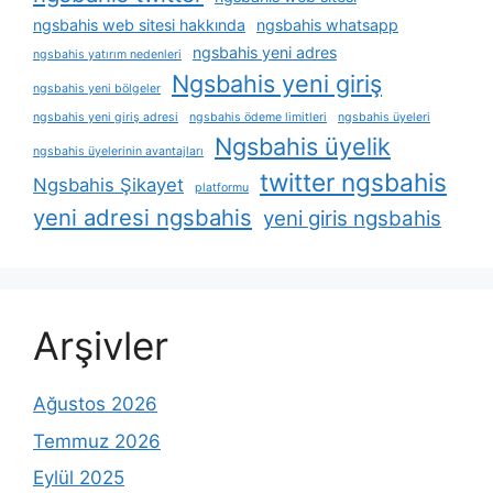
ngsbahis web sitesi hakkında
ngsbahis whatsapp
ngsbahis yeni adres
ngsbahis yatırım nedenleri
Ngsbahis yeni giriş
ngsbahis yeni bölgeler
ngsbahis yeni giriş adresi
ngsbahis ödeme limitleri
ngsbahis üyeleri
Ngsbahis üyelik
ngsbahis üyelerinin avantajları
twitter ngsbahis
Ngsbahis Şikayet
platformu
yeni adresi ngsbahis
yeni giris ngsbahis
Arşivler
Ağustos 2026
Temmuz 2026
Eylül 2025