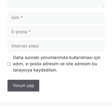
İsim
E-
posta
İnternet
sitesi
Daha sonraki yorumlarımda kullanılması için
adım, e-posta adresim ve site adresim bu
tarayıcıya kaydedilsin.