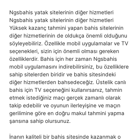
Ngsbahis yatak sitelerinin diğer hizmetleri
Ngsbahis yatak sitelerinin diğer hizmetleri
Yüksek kazanç tahmini yapan bahis sitelerinin
diğer hizmetlerinin de oldukça önemli olduğunu
söyleyebiliriz. Özellikle mobil uygulamalar ve TV
seçenekleri, sizin için önemli olması gereken
özelliklerdir. Bahis için her zaman Ngsbahis
mobil uygulamasını indirebilirsiniz, bu özelliklere
sahip sitelerden biridir ve bahis sitesindeki
diğer hizmetlerden bahsedeceğiz. Üstelik canlı
bahis için TV seçeneğini kullanırsanız, tahmin
etmek istediğiniz maçı gerçek zamanlı olarak
takip edebilir ve oyunun ilerleyişine ve maçın
gerilimine göre en doğru makul tahmini yapma
şansına sahip olursunuz.
İnanın kaliteli bir bahis sitesinde kazanmak o