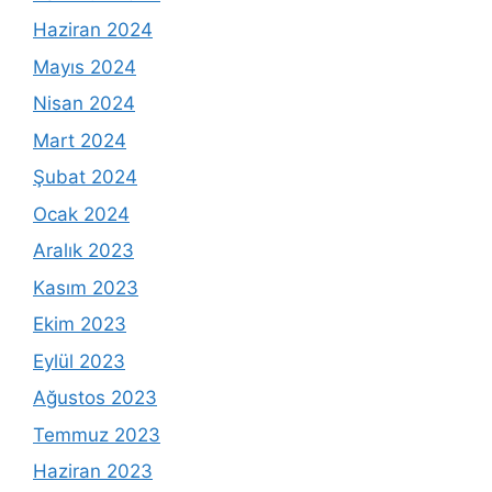
Haziran 2024
Mayıs 2024
Nisan 2024
Mart 2024
Şubat 2024
Ocak 2024
Aralık 2023
Kasım 2023
Ekim 2023
Eylül 2023
Ağustos 2023
Temmuz 2023
Haziran 2023