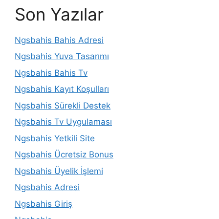
Son Yazılar
Ngsbahis Bahis Adresi
Ngsbahis Yuva Tasarımı
Ngsbahis Bahis Tv
Ngsbahis Kayıt Koşulları
Ngsbahis Sürekli Destek
Ngsbahis Tv Uygulaması
Ngsbahis Yetkili Site
Ngsbahis Ücretsiz Bonus
Ngsbahis Üyelik İşlemi
Ngsbahis Adresi
Ngsbahis Giriş