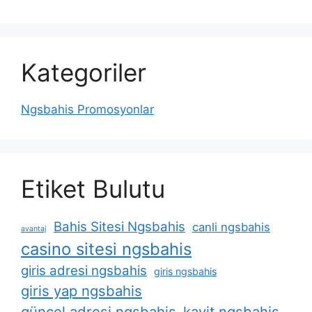
Kategoriler
Ngsbahis Promosyonlar
Etiket Bulutu
Bahis Sitesi Ngsbahis
canli ngsbahis
avantaj
casino sitesi ngsbahis
giris adresi ngsbahis
giris ngsbahis
giris yap ngsbahis
güncel adresi ngsbahis
kayit ngsbahis