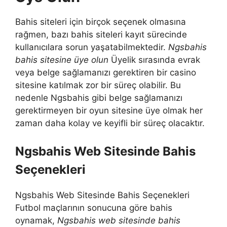
Bahis siteleri için birçok seçenek olmasına
rağmen, bazı bahis siteleri kayıt sürecinde
kullanıcılara sorun yaşatabilmektedir.
Ngsbahis
bahis sitesine üye olun
Üyelik sırasında evrak
veya belge sağlamanızı gerektiren bir casino
sitesine katılmak zor bir süreç olabilir. Bu
nedenle Ngsbahis gibi belge sağlamanızı
gerektirmeyen bir oyun sitesine üye olmak her
zaman daha kolay ve keyifli bir süreç olacaktır.
Ngsbahis Web Sitesinde Bahis
Seçenekleri
Ngsbahis Web Sitesinde Bahis Seçenekleri
Futbol maçlarının sonucuna göre bahis
oynamak,
Ngsbahis web sitesinde bahis