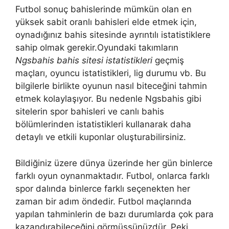
Futbol sonuç bahislerinde mümkün olan en
yüksek sabit oranlı bahisleri elde etmek için,
oynadığınız bahis sitesinde ayrıntılı istatistiklere
sahip olmak gerekir.Oyundaki takımların
Ngsbahis bahis sitesi istatistikleri
geçmiş
maçları, oyuncu istatistikleri, lig durumu vb. Bu
bilgilerle birlikte oyunun nasıl biteceğini tahmin
etmek kolaylaşıyor. Bu nedenle Ngsbahis gibi
sitelerin spor bahisleri ve canlı bahis
bölümlerinden istatistikleri kullanarak daha
detaylı ve etkili kuponlar oluşturabilirsiniz.
Bildiğiniz üzere dünya üzerinde her gün binlerce
farklı oyun oynanmaktadır. Futbol, ​​onlarca farklı
spor dalında binlerce farklı seçenekten her
zaman bir adım öndedir. Futbol maçlarında
yapılan tahminlerin de bazı durumlarda çok para
kazandırabileceğini görmüşsünüzdür. Peki