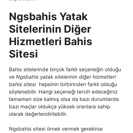
Ngsbahis Yatak
Sitelerinin Diğer
Hizmetleri Bahis
Sitesi
Bahis sitelerinde birçok farklı seçeneğin olduğu
ve
Ngsbahis yatak sitelerinin diğer hizmetleri
bahis sitesi
hepsinin birbirinden farklı olduğu
söylenebilir. Hangi seçeneği tercih edeceğiniz
tamamen size kalmış olsa da bazı durumlarda
bazı maçlar oldukça yüksek oranlara sahip
olarak değerlendirilebilir.
Ngsbahis sitesi örnek vermek gerekirse