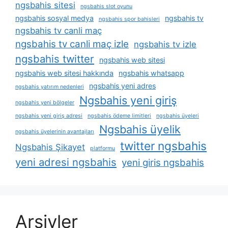
ngsbahis sitesi
ngsbahis slot oyunu
ngsbahis sosyal medya
ngsbahis tv
ngsbahis spor bahisleri
ngsbahis tv canli maç
ngsbahis tv canli maç izle
ngsbahis tv izle
ngsbahis twitter
ngsbahis web sitesi
ngsbahis web sitesi hakkında
ngsbahis whatsapp
ngsbahis yeni adres
ngsbahis yatırım nedenleri
Ngsbahis yeni giriş
ngsbahis yeni bölgeler
ngsbahis yeni giriş adresi
ngsbahis ödeme limitleri
ngsbahis üyeleri
Ngsbahis üyelik
ngsbahis üyelerinin avantajları
twitter ngsbahis
Ngsbahis Şikayet
platformu
yeni adresi ngsbahis
yeni giris ngsbahis
Arşivler