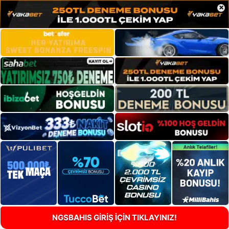
×
NGSBAHIS GİRİŞ İÇİN TIKLAYINIZ!