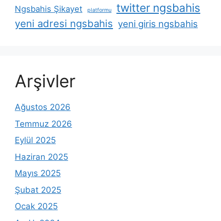
twitter ngsbahis
Ngsbahis Şikayet
platformu
yeni adresi ngsbahis
yeni giris ngsbahis
Arşivler
Ağustos 2026
Temmuz 2026
Eylül 2025
Haziran 2025
Mayıs 2025
Şubat 2025
Ocak 2025