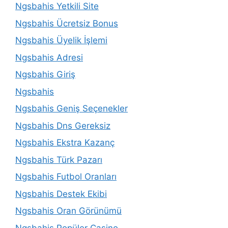
Ngsbahis Yetkili Site
Ngsbahis Ücretsiz Bonus
Ngsbahis Üyelik İşlemi
Ngsbahis Adresi
Ngsbahis Giriş
Ngsbahis
Ngsbahis Geniş Seçenekler
Ngsbahis Dns Gereksiz
Ngsbahis Ekstra Kazanç
Ngsbahis Türk Pazarı
Ngsbahis Futbol Oranları
Ngsbahis Destek Ekibi
Ngsbahis Oran Görünümü
Ngsbahis Popüler Casino