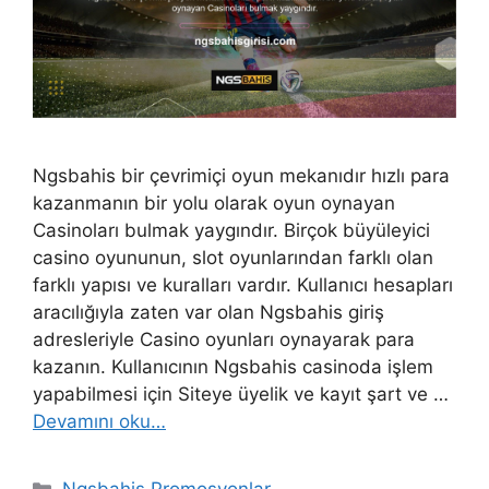
Ngsbahis bir çevrimiçi oyun mekanıdır hızlı para
kazanmanın bir yolu olarak oyun oynayan
Casinoları bulmak yaygındır. Birçok büyüleyici
casino oyununun, slot oyunlarından farklı olan
farklı yapısı ve kuralları vardır. Kullanıcı hesapları
aracılığıyla zaten var olan Ngsbahis giriş
adresleriyle Casino oyunları oynayarak para
kazanın. Kullanıcının Ngsbahis casinoda işlem
yapabilmesi için Siteye üyelik ve kayıt şart ve …
Devamını oku…
Kategoriler