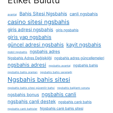
Etiket Bulutu
Bahis Sitesi Ngsbahis
canli ngsbahis
avantaj
casino sitesi ngsbahis
giris adresi ngsbahis
giris ngsbahis
giris yap ngsbahis
güncel adresi ngsbahis
kayit ngsbahis
ngsbahis adres
mobil ngsbahis
Ngsbahis Adres Değişikliği
ngsbahis adres güncellemeleri
ngsbahis adresi
ngsbahis bahis
ngsbahis avantaj
ngsbahis bahis oranları
ngsbahis bahis seçeneği
Ngsbahis bahis sitesi
ngsbahis bahis sitesi güvenilir bahsi
ngsbahis bağlantı sorunu
ngsbahis canli
ngsbahis bonus
ngsbahis canli destek
ngsbahis canlı bahis
Ngsbahis canlı bahis sitesi
ngsbahis canlı bahisler