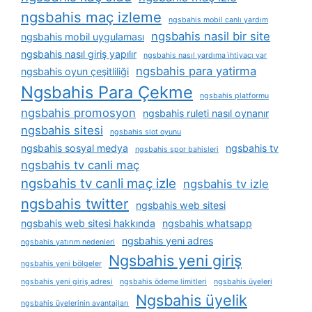
ngsbahis maç izleme
ngsbahis mobil canlı yardım
ngsbahis nasil bir site
ngsbahis mobil uygulaması
ngsbahis nasıl giriş yapılır
ngsbahis nasıl yardıma i̇htiyacı var
ngsbahis para yatirma
ngsbahis oyun çeşitliliği
Ngsbahis Para Çekme
ngsbahis platformu
ngsbahis promosyon
ngsbahis ruleti nasıl oynanır
ngsbahis sitesi
ngsbahis slot oyunu
ngsbahis sosyal medya
ngsbahis tv
ngsbahis spor bahisleri
ngsbahis tv canli maç
ngsbahis tv canli maç izle
ngsbahis tv izle
ngsbahis twitter
ngsbahis web sitesi
ngsbahis web sitesi hakkında
ngsbahis whatsapp
ngsbahis yeni adres
ngsbahis yatırım nedenleri
Ngsbahis yeni giriş
ngsbahis yeni bölgeler
ngsbahis yeni giriş adresi
ngsbahis ödeme limitleri
ngsbahis üyeleri
Ngsbahis üyelik
ngsbahis üyelerinin avantajları