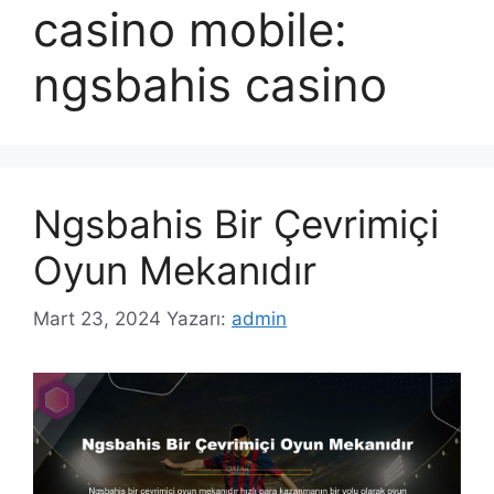
casino mobile:
ngsbahis casino
Ngsbahis Bir Çevrimiçi
Oyun Mekanıdır
Mart 23, 2024
Yazarı:
admin