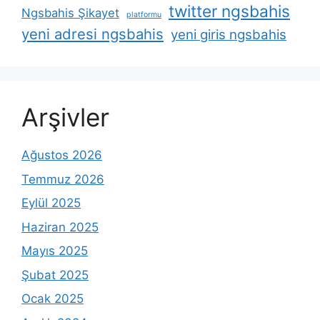
twitter ngsbahis
Ngsbahis Şikayet
platformu
yeni adresi ngsbahis
yeni giris ngsbahis
Arşivler
Ağustos 2026
Temmuz 2026
Eylül 2025
Haziran 2025
Mayıs 2025
Şubat 2025
Ocak 2025