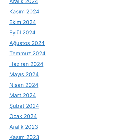
Aralık 2024
Kasım 2024
Ekim 2024
Eylül 2024
Ağustos 2024
Temmuz 2024
Haziran 2024
Mayıs 2024
Nisan 2024
Mart 2024
Şubat 2024
Ocak 2024
Aralık 2023
Kasım 2023