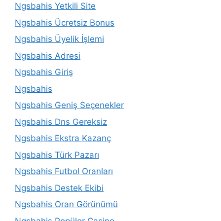
Ngsbahis Yetkili Site
Ngsbahis Ücretsiz Bonus
Ngsbahis Üyelik İşlemi
Ngsbahis Adresi
Ngsbahis Giriş
Ngsbahis
Ngsbahis Geniş Seçenekler
Ngsbahis Dns Gereksiz
Ngsbahis Ekstra Kazanç
Ngsbahis Türk Pazarı
Ngsbahis Futbol Oranları
Ngsbahis Destek Ekibi
Ngsbahis Oran Görünümü
Ngsbahis Popüler Casino