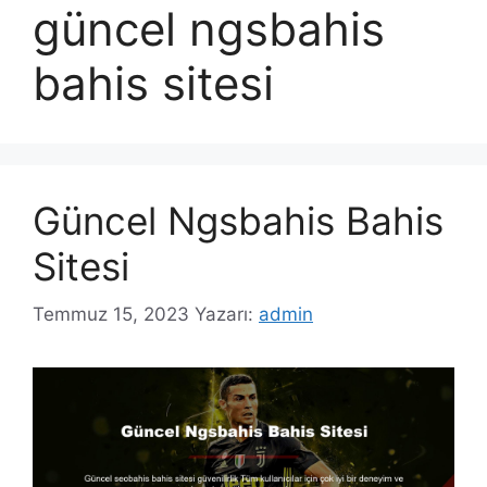
güncel ngsbahis
bahis sitesi
Güncel Ngsbahis Bahis
Sitesi
Temmuz 15, 2023
Yazarı:
admin