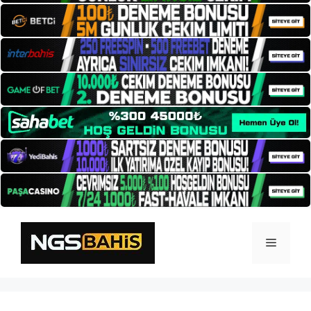
İçeriğe
atla
Menü