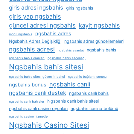
giris adresi ngsbahis
giris ngsbahis
giris yap ngsbahis
güncel adresi ngsbahis
kayit ngsbahis
ngsbahis adres
mobil ngsbahis
Ngsbahis Adres Değişikliği
ngsbahis adres güncellemeleri
ngsbahis adresi
ngsbahis bahis
ngsbahis avantaj
ngsbahis bahis oranları
ngsbahis bahis seçeneği
Ngsbahis bahis sitesi
ngsbahis bahis sitesi güvenilir bahsi
ngsbahis bağlantı sorunu
ngsbahis canli
ngsbahis bonus
ngsbahis canli destek
ngsbahis canlı bahis
Ngsbahis canlı bahis sitesi
ngsbahis canlı bahisler
ngsbahis canlı casino oyunları
ngsbahis casino bölümü
ngsbahis casino hizmetleri
Ngsbahis Casino Sitesi