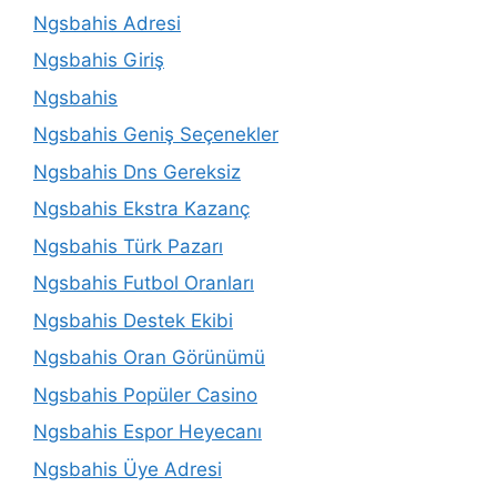
Ngsbahis Adresi
Ngsbahis Giriş
Ngsbahis
Ngsbahis Geniş Seçenekler
Ngsbahis Dns Gereksiz
Ngsbahis Ekstra Kazanç
Ngsbahis Türk Pazarı
Ngsbahis Futbol Oranları
Ngsbahis Destek Ekibi
Ngsbahis Oran Görünümü
Ngsbahis Popüler Casino
Ngsbahis Espor Heyecanı
Ngsbahis Üye Adresi