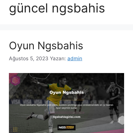
güncel ngsbahis
Oyun Ngsbahis
Ağustos 5, 2023
Yazarı:
admin