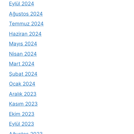
Eylül 2024
Ağustos 2024
Temmuz 2024
Haziran 2024
Mayıs 2024
Nisan 2024
Mart 2024
Şubat 2024
Ocak 2024
Aralık 2023
Kasım 2023
Ekim 2023
Eylül 2023
Ağustos 2023