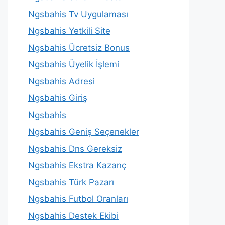
Ngsbahis Tv Uygulaması
Ngsbahis Yetkili Site
Ngsbahis Ücretsiz Bonus
Ngsbahis Üyelik İşlemi
Ngsbahis Adresi
Ngsbahis Giriş
Ngsbahis
Ngsbahis Geniş Seçenekler
Ngsbahis Dns Gereksiz
Ngsbahis Ekstra Kazanç
Ngsbahis Türk Pazarı
Ngsbahis Futbol Oranları
Ngsbahis Destek Ekibi