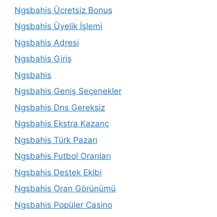
Ngsbahis Ücretsiz Bonus
Ngsbahis Üyelik İşlemi
Ngsbahis Adresi
Ngsbahis Giriş
Ngsbahis
Ngsbahis Geniş Seçenekler
Ngsbahis Dns Gereksiz
Ngsbahis Ekstra Kazanç
Ngsbahis Türk Pazarı
Ngsbahis Futbol Oranları
Ngsbahis Destek Ekibi
Ngsbahis Oran Görünümü
Ngsbahis Popüler Casino