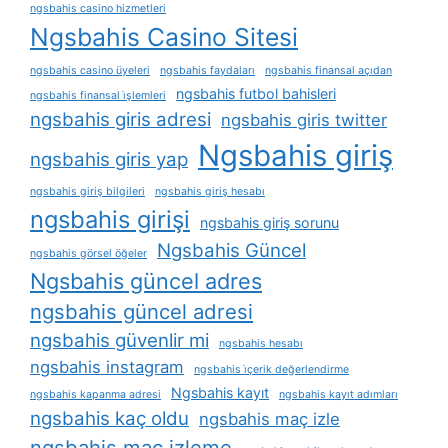
ngsbahis casino hizmetleri
Ngsbahis Casino Sitesi
ngsbahis casino üyeleri
ngsbahis faydaları
ngsbahis finansal açıdan
ngsbahis futbol bahisleri
ngsbahis finansal i̇şlemleri
ngsbahis giris adresi
ngsbahis giris twitter
Ngsbahis giriş
ngsbahis giris yap
ngsbahis giriş bilgileri
ngsbahis giriş hesabı
ngsbahis girişi
ngsbahis giriş sorunu
Ngsbahis Güncel
ngsbahis görsel öğeler
Ngsbahis güncel adres
ngsbahis güncel adresi
ngsbahis güvenlir mi
ngsbahis hesabı
ngsbahis instagram
ngsbahis i̇çerik değerlendirme
Ngsbahis kayıt
ngsbahis kapanma adresi
ngsbahis kayıt adımları
ngsbahis kaç oldu
ngsbahis maç izle
ngsbahis maç izleme