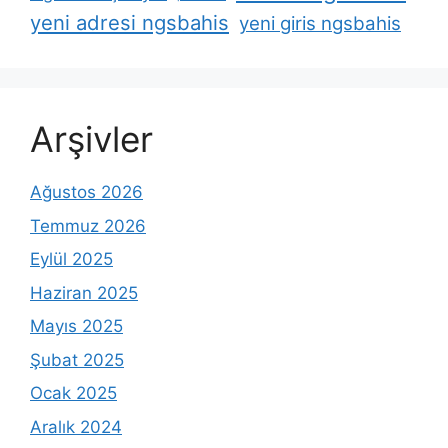
yeni adresi ngsbahis
yeni giris ngsbahis
Arşivler
Ağustos 2026
Temmuz 2026
Eylül 2025
Haziran 2025
Mayıs 2025
Şubat 2025
Ocak 2025
Aralık 2024