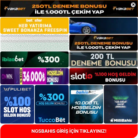
×
NGSBAHIS GİRİŞ İÇİN TIKLAYINIZ!