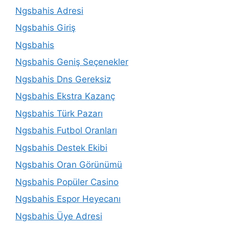
Ngsbahis Adresi
Ngsbahis Giriş
Ngsbahis
Ngsbahis Geniş Seçenekler
Ngsbahis Dns Gereksiz
Ngsbahis Ekstra Kazanç
Ngsbahis Türk Pazarı
Ngsbahis Futbol Oranları
Ngsbahis Destek Ekibi
Ngsbahis Oran Görünümü
Ngsbahis Popüler Casino
Ngsbahis Espor Heyecanı
Ngsbahis Üye Adresi