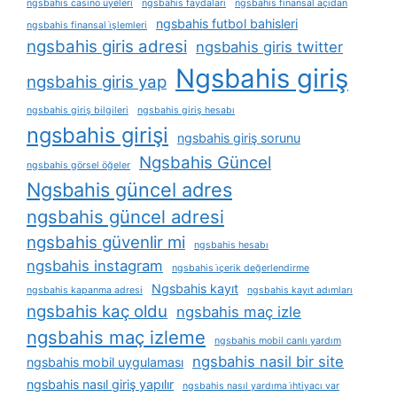
ngsbahis casino üyeleri
ngsbahis faydaları
ngsbahis finansal açıdan
ngsbahis futbol bahisleri
ngsbahis finansal i̇şlemleri
ngsbahis giris adresi
ngsbahis giris twitter
Ngsbahis giriş
ngsbahis giris yap
ngsbahis giriş bilgileri
ngsbahis giriş hesabı
ngsbahis girişi
ngsbahis giriş sorunu
Ngsbahis Güncel
ngsbahis görsel öğeler
Ngsbahis güncel adres
ngsbahis güncel adresi
ngsbahis güvenlir mi
ngsbahis hesabı
ngsbahis instagram
ngsbahis i̇çerik değerlendirme
Ngsbahis kayıt
ngsbahis kapanma adresi
ngsbahis kayıt adımları
ngsbahis kaç oldu
ngsbahis maç izle
ngsbahis maç izleme
ngsbahis mobil canlı yardım
ngsbahis nasil bir site
ngsbahis mobil uygulaması
ngsbahis nasıl giriş yapılır
ngsbahis nasıl yardıma i̇htiyacı var