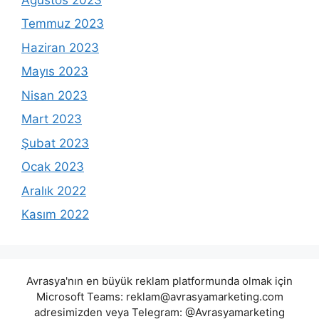
Temmuz 2023
Haziran 2023
Mayıs 2023
Nisan 2023
Mart 2023
Şubat 2023
Ocak 2023
Aralık 2022
Kasım 2022
Avrasya'nın en büyük reklam platformunda olmak için
Microsoft Teams:
reklam@avrasyamarketing.com
adresimizden veya Telegram: @Avrasyamarketing