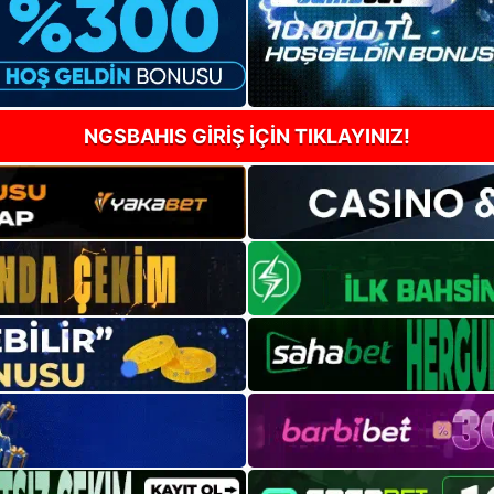
NGSBAHIS GİRİŞ İÇİN TIKLAYINIZ!