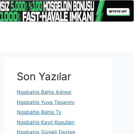
Son Yazılar
Ngsbahis Bahis Adresi
Ngsbahis Yuva Tasarımı
Ngsbahis Bahis Tv
Ngsbahis Kayıt Koşulları
Ngsbahis Sürekli Destek