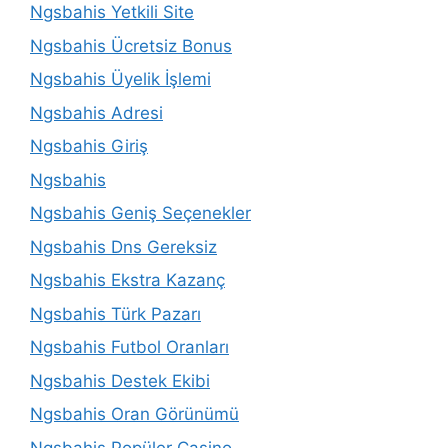
Ngsbahis Yetkili Site
Ngsbahis Ücretsiz Bonus
Ngsbahis Üyelik İşlemi
Ngsbahis Adresi
Ngsbahis Giriş
Ngsbahis
Ngsbahis Geniş Seçenekler
Ngsbahis Dns Gereksiz
Ngsbahis Ekstra Kazanç
Ngsbahis Türk Pazarı
Ngsbahis Futbol Oranları
Ngsbahis Destek Ekibi
Ngsbahis Oran Görünümü
Ngsbahis Popüler Casino