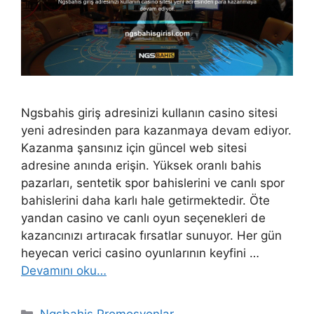
Ngsbahis giriş adresinizi kullanın casino sitesi
yeni adresinden para kazanmaya devam ediyor.
Kazanma şansınız için güncel web sitesi
adresine anında erişin. Yüksek oranlı bahis
pazarları, sentetik spor bahislerini ve canlı spor
bahislerini daha karlı hale getirmektedir. Öte
yandan casino ve canlı oyun seçenekleri de
kazancınızı artıracak fırsatlar sunuyor. Her gün
heyecan verici casino oyunlarının keyfini …
Devamını oku…
Kategoriler