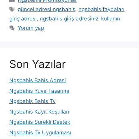
Ngsbahis Promosyonlar
Etiketler
güncel adresi ngsbahis
,
ngsbahis faydaları
giriş adresi
,
ngsbahis giriş adresinizi kullanın
Yorum yap
Son Yazılar
Ngsbahis Bahis Adresi
Ngsbahis Yuva Tasarımı
Ngsbahis Bahis Tv
Ngsbahis Kayıt Koşulları
Ngsbahis Sürekli Destek
Ngsbahis Tv Uygulaması