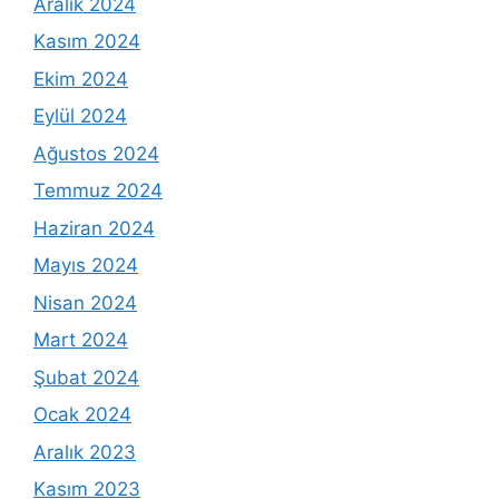
Aralık 2024
Kasım 2024
Ekim 2024
Eylül 2024
Ağustos 2024
Temmuz 2024
Haziran 2024
Mayıs 2024
Nisan 2024
Mart 2024
Şubat 2024
Ocak 2024
Aralık 2023
Kasım 2023