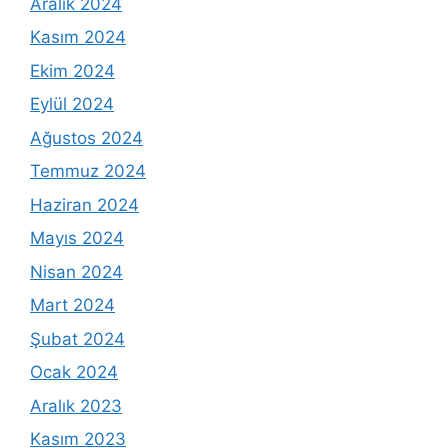
Aralık 2024
Kasım 2024
Ekim 2024
Eylül 2024
Ağustos 2024
Temmuz 2024
Haziran 2024
Mayıs 2024
Nisan 2024
Mart 2024
Şubat 2024
Ocak 2024
Aralık 2023
Kasım 2023