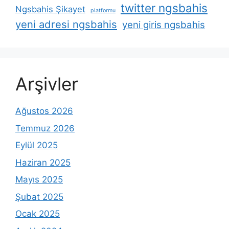
twitter ngsbahis
Ngsbahis Şikayet
platformu
yeni adresi ngsbahis
yeni giris ngsbahis
Arşivler
Ağustos 2026
Temmuz 2026
Eylül 2025
Haziran 2025
Mayıs 2025
Şubat 2025
Ocak 2025