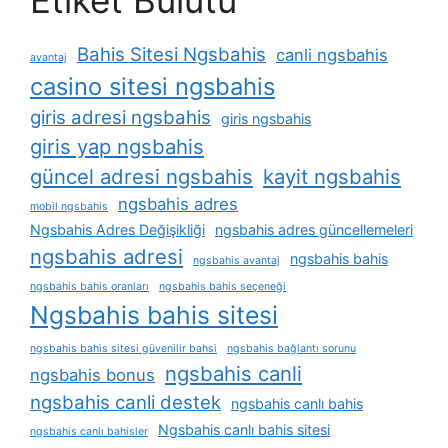
Etiket Bulutu
Bahis Sitesi Ngsbahis
canli ngsbahis
avantaj
casino sitesi ngsbahis
giris adresi ngsbahis
giris ngsbahis
giris yap ngsbahis
güncel adresi ngsbahis
kayit ngsbahis
ngsbahis adres
mobil ngsbahis
Ngsbahis Adres Değişikliği
ngsbahis adres güncellemeleri
ngsbahis adresi
ngsbahis bahis
ngsbahis avantaj
ngsbahis bahis oranları
ngsbahis bahis seçeneği
Ngsbahis bahis sitesi
ngsbahis bahis sitesi güvenilir bahsi
ngsbahis bağlantı sorunu
ngsbahis canli
ngsbahis bonus
ngsbahis canli destek
ngsbahis canlı bahis
Ngsbahis canlı bahis sitesi
ngsbahis canlı bahisler