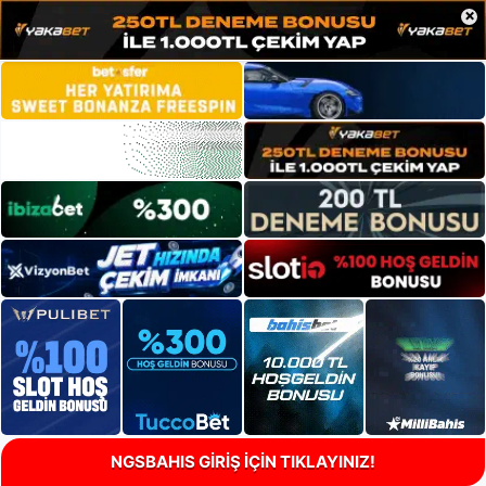
×
NGSBAHIS GİRİŞ İÇİN TIKLAYINIZ!