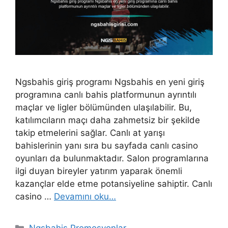
Ngsbahis giriş programı Ngsbahis en yeni giriş
programına canlı bahis platformunun ayrıntılı
maçlar ve ligler bölümünden ulaşılabilir. Bu,
katılımcıların maçı daha zahmetsiz bir şekilde
takip etmelerini sağlar. Canlı at yarışı
bahislerinin yanı sıra bu sayfada canlı casino
oyunları da bulunmaktadır. Salon programlarına
ilgi duyan bireyler yatırım yaparak önemli
kazançlar elde etme potansiyeline sahiptir. Canlı
casino …
Devamını oku…
Kategoriler