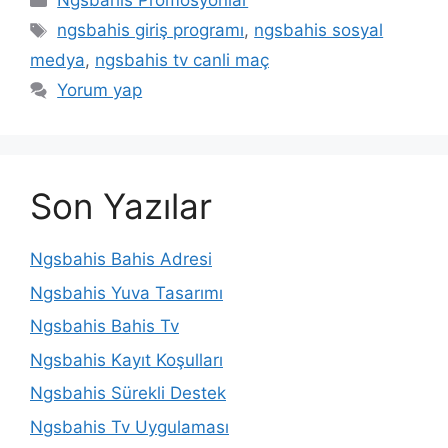
Ngsbahis Promosyonlar
Etiketler
ngsbahis giriş programı
,
ngsbahis sosyal
medya
,
ngsbahis tv canli maç
Yorum yap
Son Yazılar
Ngsbahis Bahis Adresi
Ngsbahis Yuva Tasarımı
Ngsbahis Bahis Tv
Ngsbahis Kayıt Koşulları
Ngsbahis Sürekli Destek
Ngsbahis Tv Uygulaması