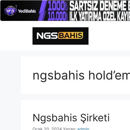
İçeriğe
atla
ngsbahis hold’em
Ngsbahis Şirketi
Ocak 20, 2024
Yazarı:
admin