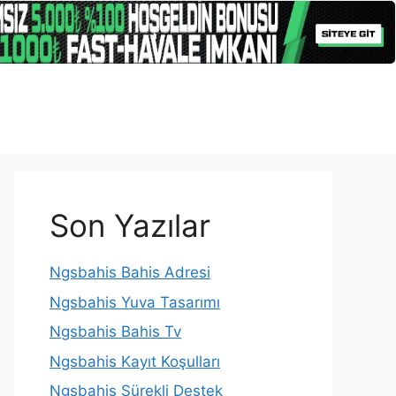
Son Yazılar
Ngsbahis Bahis Adresi
Ngsbahis Yuva Tasarımı
Ngsbahis Bahis Tv
Ngsbahis Kayıt Koşulları
Ngsbahis Sürekli Destek