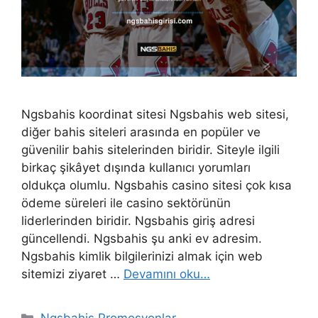
Ngsbahis koordinat sitesi Ngsbahis web sitesi,
diğer bahis siteleri arasında en popüler ve
güvenilir bahis sitelerinden biridir. Siteyle ilgili
birkaç şikâyet dışında kullanıcı yorumları
oldukça olumlu. Ngsbahis casino sitesi çok kısa
ödeme süreleri ile casino sektörünün
liderlerinden biridir. Ngsbahis giriş adresi
güncellendi. Ngsbahis şu anki ev adresim.
Ngsbahis kimlik bilgilerinizi almak için web
sitemizi ziyaret …
Devamını oku…
Kategoriler