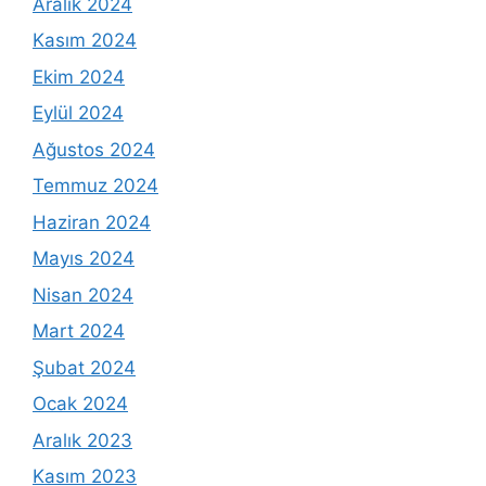
Aralık 2024
Kasım 2024
Ekim 2024
Eylül 2024
Ağustos 2024
Temmuz 2024
Haziran 2024
Mayıs 2024
Nisan 2024
Mart 2024
Şubat 2024
Ocak 2024
Aralık 2023
Kasım 2023