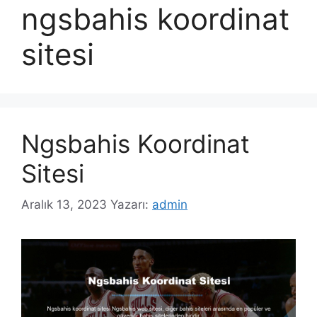
ngsbahis koordinat
sitesi
Ngsbahis Koordinat
Sitesi
Aralık 13, 2023
Yazarı:
admin