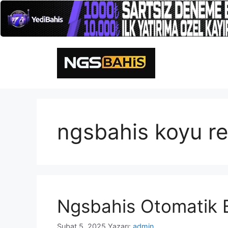
İçeriğe
atla
ngsbahis koyu re
Ngsbahis Otomatik B
Şubat 5, 2025
Yazarı:
admin