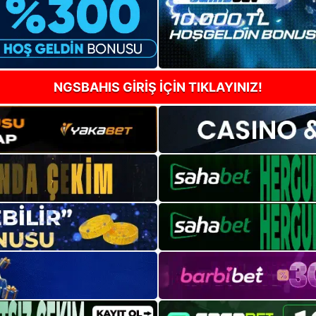
NGSBAHIS GİRİŞ İÇİN TIKLAYINIZ!