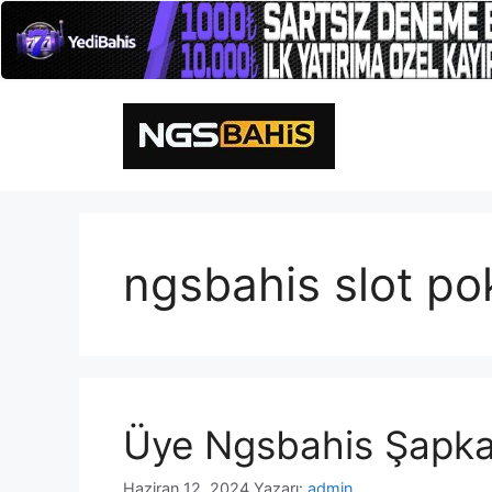
İçeriğe
atla
ngsbahis slot po
Üye Ngsbahis Şapka
Haziran 12, 2024
Yazarı:
admin