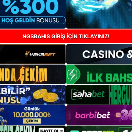
NGSBAHIS GİRİŞ İÇİN TIKLAYINIZ!