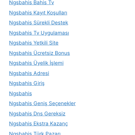
Ngsbahis Bahis Tv
Ngsbahis Kayıt Koşulları
Ngsbahis Sürekli Destek
Ngsbahis Tv Uygulaması
Ngsbahis Yetkili Site
Ngsbahis Ücretsiz Bonus
Ngsbahis Üyelik İşlemi
Ngsbahis Adresi
Ngsbahis Giriş
Ngsbahis
Ngsbahis Geniş Seçenekler
Ngsbahis Dns Gereksiz
Ngsbahis Ekstra Kazanç
Ngsbahis Türk Pazarı