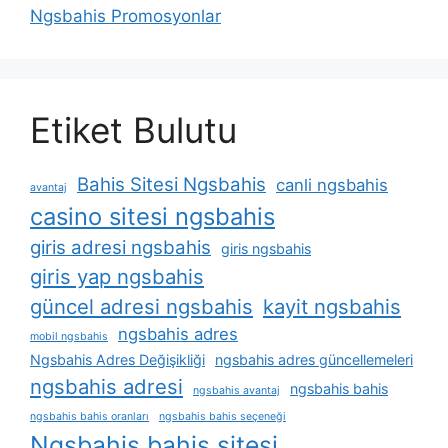
Ngsbahis Promosyonlar
Etiket Bulutu
Bahis Sitesi Ngsbahis
canli ngsbahis
avantaj
casino sitesi ngsbahis
giris adresi ngsbahis
giris ngsbahis
giris yap ngsbahis
güncel adresi ngsbahis
kayit ngsbahis
ngsbahis adres
mobil ngsbahis
Ngsbahis Adres Değişikliği
ngsbahis adres güncellemeleri
ngsbahis adresi
ngsbahis bahis
ngsbahis avantaj
ngsbahis bahis oranları
ngsbahis bahis seçeneği
Ngsbahis bahis sitesi