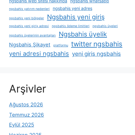
ngsbahis web sitesi hakkında
ngsbahis whatsapp
ngsbahis yeni adres
ngsbahis yatırım nedenleri
Ngsbahis yeni giriş
ngsbahis yeni bölgeler
ngsbahis yeni giriş adresi
ngsbahis ödeme limitleri
ngsbahis üyeleri
Ngsbahis üyelik
ngsbahis üyelerinin avantajları
twitter ngsbahis
Ngsbahis Şikayet
platformu
yeni adresi ngsbahis
yeni giris ngsbahis
Arşivler
Ağustos 2026
Temmuz 2026
Eylül 2025
Haziran 2025