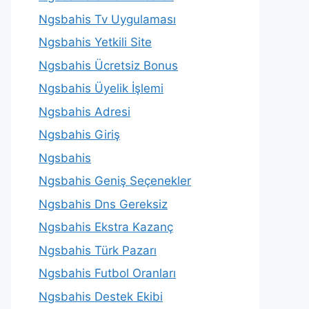
Ngsbahis Tv Uygulaması
Ngsbahis Yetkili Site
Ngsbahis Ücretsiz Bonus
Ngsbahis Üyelik İşlemi
Ngsbahis Adresi
Ngsbahis Giriş
Ngsbahis
Ngsbahis Geniş Seçenekler
Ngsbahis Dns Gereksiz
Ngsbahis Ekstra Kazanç
Ngsbahis Türk Pazarı
Ngsbahis Futbol Oranları
Ngsbahis Destek Ekibi