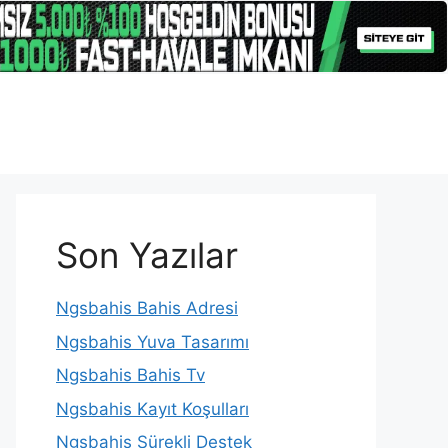
Son Yazılar
Ngsbahis Bahis Adresi
Ngsbahis Yuva Tasarımı
Ngsbahis Bahis Tv
Ngsbahis Kayıt Koşulları
Ngsbahis Sürekli Destek