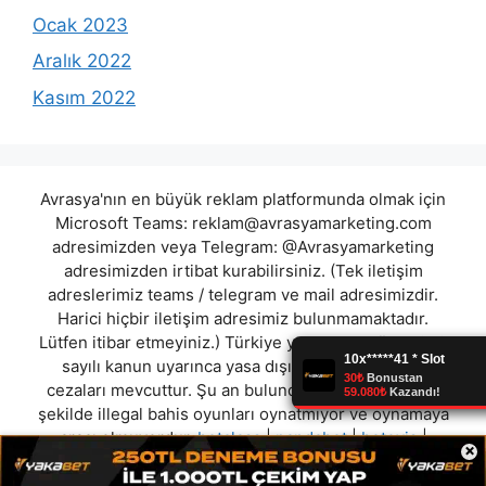
Ocak 2023
Aralık 2022
Kasım 2022
Avrasya'nın en büyük reklam platformunda olmak için
Microsoft Teams:
reklam@avrasyamarketing.com
adresimizden veya Telegram: @Avrasyamarketing
adresimizden irtibat kurabilirsiniz. (Tek iletişim
adreslerimiz teams / telegram ve mail adresimizdir.
Harici hiçbir iletişim adresimiz bulunmamaktadır.
Lütfen itibar etmeyiniz.) Türkiye yasalarına göre 7258
sayılı kanun uyarınca yasa dışı bahis oynamanın
cezaları mevcuttur. Şu an bulunduğunuz site hiç bir
şekilde illegal bahis oyunları oynatmıyor ve oynamaya
aracı olmuyordur.
betclass
|
pandabet
|
betovis
|
×
ofansifbet
|
holeybet
|
renabet
|
meritking
|
betixir