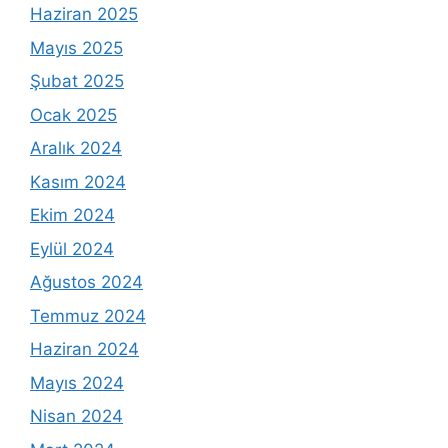
Haziran 2025
Mayıs 2025
Şubat 2025
Ocak 2025
Aralık 2024
Kasım 2024
Ekim 2024
Eylül 2024
Ağustos 2024
Temmuz 2024
Haziran 2024
Mayıs 2024
Nisan 2024