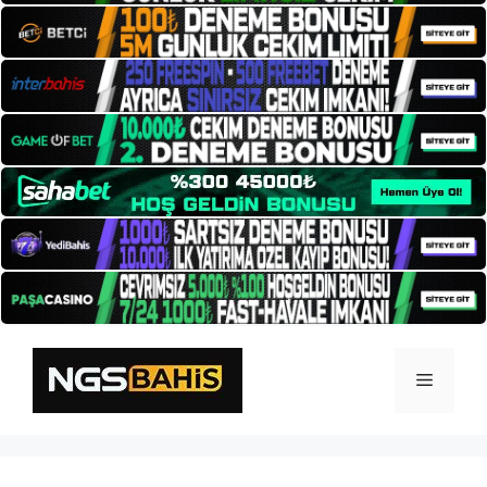
İçeriğe
atla
Menü