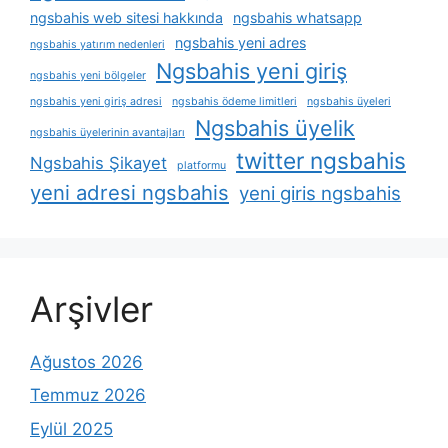
ngsbahis web sitesi hakkında
ngsbahis whatsapp
ngsbahis yeni adres
ngsbahis yatırım nedenleri
Ngsbahis yeni giriş
ngsbahis yeni bölgeler
ngsbahis yeni giriş adresi
ngsbahis ödeme limitleri
ngsbahis üyeleri
Ngsbahis üyelik
ngsbahis üyelerinin avantajları
twitter ngsbahis
Ngsbahis Şikayet
platformu
yeni adresi ngsbahis
yeni giris ngsbahis
Arşivler
Ağustos 2026
Temmuz 2026
Eylül 2025