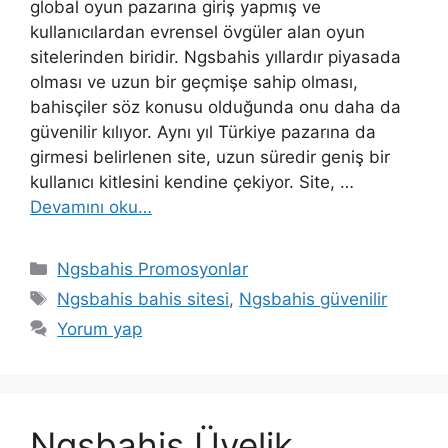
global oyun pazarına giriş yapmış ve
kullanıcılardan evrensel övgüler alan oyun
sitelerinden biridir. Ngsbahis yıllardır piyasada
olması ve uzun bir geçmişe sahip olması,
bahisçiler söz konusu olduğunda onu daha da
güvenilir kılıyor. Aynı yıl Türkiye pazarına da
girmesi belirlenen site, uzun süredir geniş bir
kullanıcı kitlesini kendine çekiyor. Site, …
Devamını oku…
Kategoriler
Ngsbahis Promosyonlar
Etiketler
Ngsbahis bahis sitesi
,
Ngsbahis güvenilir
Yorum yap
Ngsbahis Üyelik