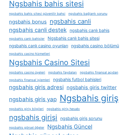
Ngsbahis bahis sitesi
ngsbahis bahis sitesi güvenilir bahsi
ngsbahis bağlantı sorunu
ngsbahis canli
ngsbahis bonus
ngsbahis canli destek
ngsbahis canlı bahis
Ngsbahis canlı bahis sitesi
ngsbahis canlı bahisler
ngsbahis canlı casino oyunları
ngsbahis casino bölümü
ngsbahis casino hizmetleri
Ngsbahis Casino Sitesi
ngsbahis casino üyeleri
ngsbahis faydaları
ngsbahis finansal açıdan
ngsbahis futbol bahisleri
ngsbahis finansal i̇şlemleri
ngsbahis giris adresi
ngsbahis giris twitter
Ngsbahis giriş
ngsbahis giris yap
ngsbahis giriş bilgileri
ngsbahis giriş hesabı
ngsbahis girişi
ngsbahis giriş sorunu
Ngsbahis Güncel
ngsbahis görsel öğeler