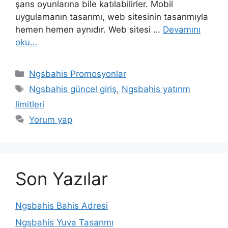
şans oyunlarına bile katılabilirler. Mobil
uygulamanın tasarımı, web sitesinin tasarımıyla
hemen hemen aynıdır. Web sitesi …
Devamını
oku…
Kategoriler
Ngsbahis Promosyonlar
Etiketler
Ngsbahis güncel giriş
,
Ngsbahis yatırım
limitleri
Yorum yap
Son Yazılar
Ngsbahis Bahis Adresi
Ngsbahis Yuva Tasarımı