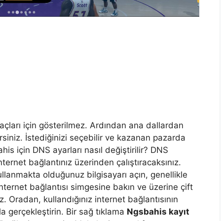
maçları için gösterilmez. Ardından ana dallardan
rsiniz. İstediğinizi seçebilir ve kazanan pazarda
his için DNS ayarları nasıl değiştirilir? DNS
ernet bağlantınız üzerinden çalıştıracaksınız.
ullanmakta olduğunuz bilgisayarı açın, genellikle
ernet bağlantısı simgesine bakın ve üzerine çift
iz. Oradan, kullandığınız internet bağlantısının
la gerçekleştirin. Bir sağ tıklama
Ngsbahis kayıt